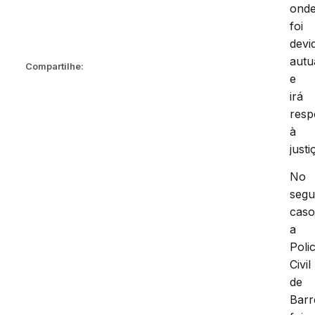
ond
foi
devi
autu
Compartilhe:
e
irá
resp
à
justi
No
seg
caso
a
Polic
Civil
de
Barr