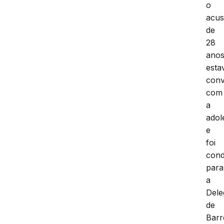
o
acu
de
28
ano
esta
conv
com
a
adol
e
foi
cond
para
a
Dele
de
Barr