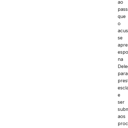
ao
pas
que
o
acu
se
apre
esp
na
Dele
para
pres
escl
e
ser
subm
aos
proc