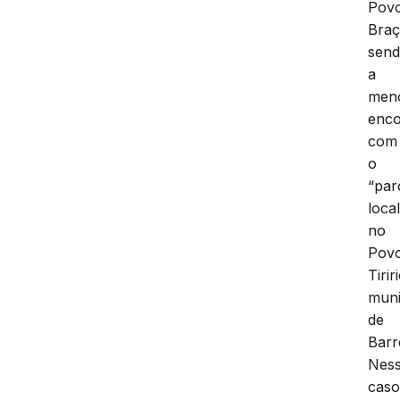
Pov
Braç
sen
a
men
enco
com
o
“par
loca
no
Pov
Tirir
muni
de
Barr
Nes
caso