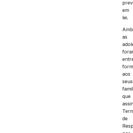
prev
em
lei.
Amb
as
adol
for
entr
form
aos
seus
fami
que
assi
Ter
de
Resp