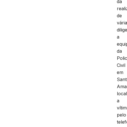
da
real
de
vári
dilig
a
equi
da
Polic
Civil
em
San
Ama
loca
a
víti
pelo
tele