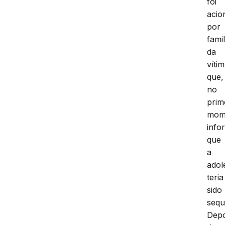
foi
acio
por
fami
da
víti
que,
no
prim
mom
info
que
a
adol
teria
sido
sequ
Depo