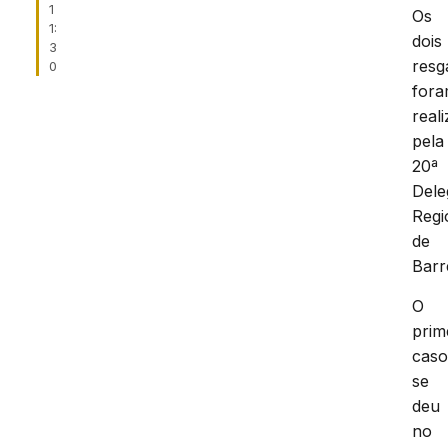
1
Os
1:
dois
3
resg
0
for
real
pela
20ª
Dele
Regi
de
Barr
O
prim
cas
se
deu
no