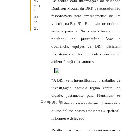
de
De acordo com informações do delegado
201
Ronilson Moura, da DRF, os acusados são
1
responsáveis pelo arrombamento de um
às
19:
veículo, na Rua São Pantaleão, ocorrido na
25
semana passada. Na ocasião levaram um
notebook do proprietário. Após a
ocorrência, equipes da DRF iniciaram
investigações e levantamentos para apurar
a identificação dos autores.
“A DRF vem intensificando o trabalho de
investigação naquela região central da
cidade, justamente para identificar os
Compartilhe:
autores dessas práticas de arrombamentos e
outros delitos nesses ambientes suspeitos”,
informou o delegado.
Prisão –
A partir dos levantamentos, a