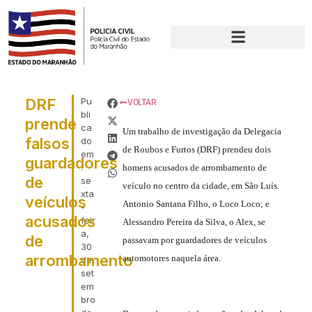
DRF
Pu
VOLTAR
bli
prende
ca
Um trabalho de investigação da Delegacia
falsos
do
de Roubos e Furtos (DRF) prendeu dois
em
guardadores
:
homens acusados de arrombamento de
de
se
veículo no centro da cidade, em São Luís.
xta
veículos
Antonio Santana Filho, o Loco Loco; e
-
acusados
feir
Alessandro Pereira da Silva, o Alex, se
a,
de
passavam por guardadores de veículos
30
arrombamento
automotores naquela área.
de
set
em
bro