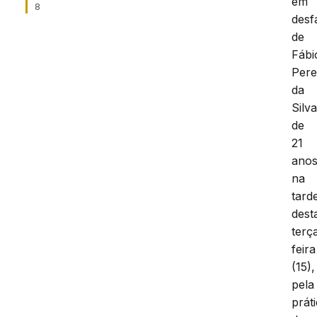
em
8
desf
de
Fábi
Pere
da
Silva
de
21
anos
na
tard
dest
terç
feira
(15),
pela
prát