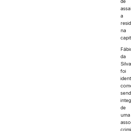
de
assa
a
resi
na
capit
Fábi
da
Silv
foi
ident
com
sen
inte
de
uma
asso
crim