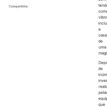
tend
Compartilhe:
com
vítim
inclu
a
casa
de
uma
magi
Depo
de
inúm
inve
real
pela
equi
que