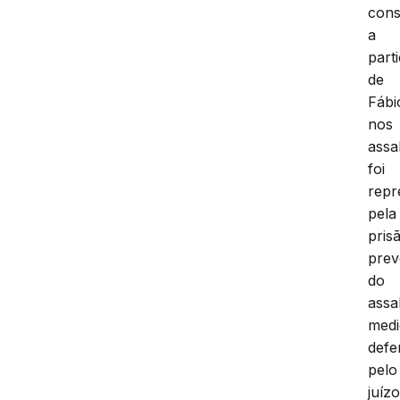
cons
a
part
de
Fábi
nos
assa
foi
repr
pela
pris
prev
do
assa
medi
defe
pelo
juíz