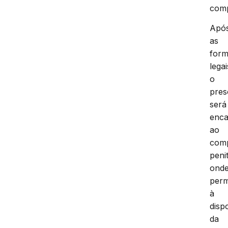
comp
Apó
as
form
legai
o
pres
será
enc
ao
com
peni
ond
per
à
disp
da