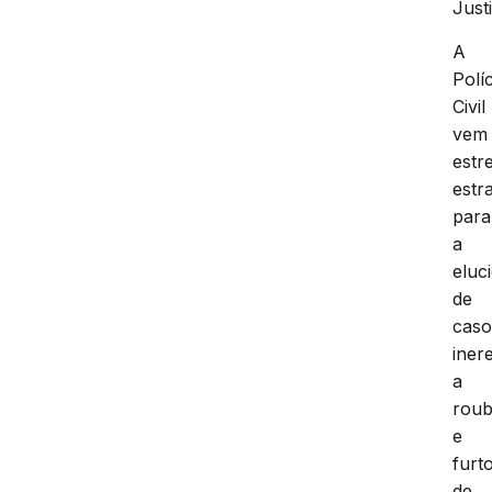
Just
A
Políc
Civil
vem
estr
estr
para
a
eluc
de
caso
iner
a
rou
e
furt
de