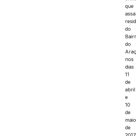
que
assa
resi
do
Bair
do
Ara
nos
dias
11
de
abril
e
10
de
mai
de
2017