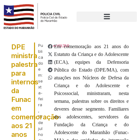
DPE
Pu
Em comemoração aos 21 anos do
VOLTAR
bli
ministra
Estatuto da Criança e do Adolescente
ca
(ECA), equipes da Defensoria
palestra
do
e
Pública do Estado (DPE/MA), com
para
m:
atuações nos Núcleos de Defesa da
internos
se
Criança e do Adolescente e
xt
da
a-
Psicossocial, ministraram, nesta
Funac
fei
semana, palestras sobre os direitos e
ra
em
deveres desse segmento. Familiares
,
comemoração
15
dos adolescentes, servidores da
de
aos 21
Fundação da Criança e do
jul
Adolescente do Maranhão (Funac-
anos
ho