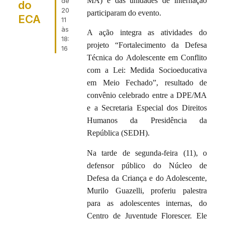
MA) e das unidades de internação
de
do
20
participaram do evento.
ECA
11
às
A ação integra as atividades do
18:
projeto “Fortalecimento da Defesa
16
Técnica do Adolescente em Conflito
com a Lei: Medida Socioeducativa
em Meio Fechado”, resultado de
convênio celebrado entre a DPE/MA
e a Secretaria Especial dos Direitos
Humanos da Presidência da
República (SEDH).
Na tarde de segunda-feira (11), o
defensor público do Núcleo de
Defesa da Criança e do Adolescente,
Murilo Guazelli, proferiu palestra
para as adolescentes internas, do
Centro de Juventude Florescer. Ele