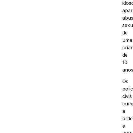
idos
apar
abu
sexu
de
uma
cria
de
10
anos
Os
polic
civis
cum
a
ord
e