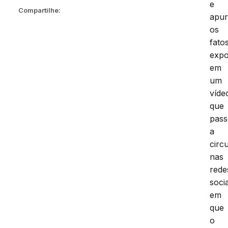
e
Compartilhe:
apu
os
fato
expo
em
um
víde
que
pas
a
circ
nas
rede
socia
em
que
o