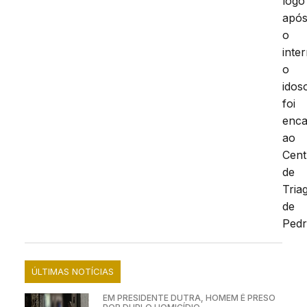
logo
apó
o
inte
o
idos
foi
enc
ao
Cent
de
Tria
de
Pedr
ÚLTIMAS NOTÍCIAS
EM PRESIDENTE DUTRA, HOMEM É PRESO