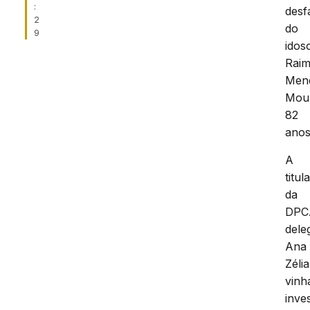
:
desf
2
do
9
idos
Rai
Men
Mou
82
anos
A
titul
da
DPC
dele
Ana
Zélia
vinh
inve