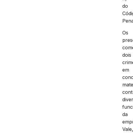
do
Códi
Pena
Os
pres
com
dois
crim
em
con
mate
cont
dive
func
da
emp
Vale