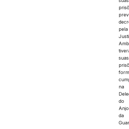
suas
pris
prev
decr
pela
Just
Amb
tive
suas
pris
form
cump
na
Dele
do
Anjo
da
Gua