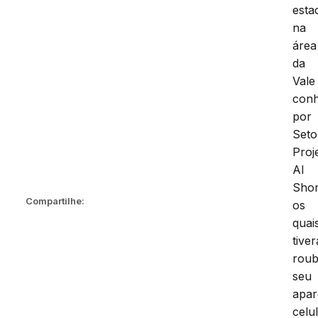
esta
na
área
da
Vale
conh
por
Seto
Proj
Al
Shor
Compartilhe:
os
quai
tive
rou
seu
apar
celu