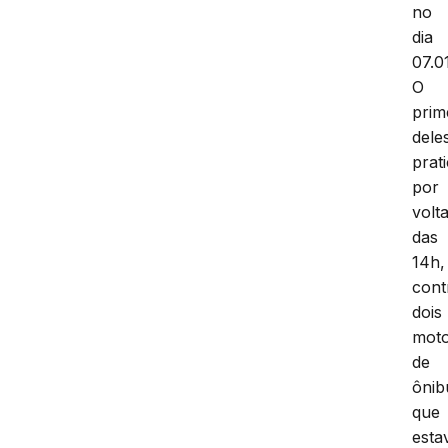
no
dia
07.0
O
prim
dele
prat
por
volt
das
14h,
cont
dois
moto
de
ônib
que
est