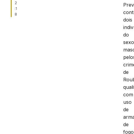
2
Prev
:1
cont
8
dois
indi
do
sex
masc
pelo
crim
de
Rou
qual
com
uso
de
arm
de
fogo