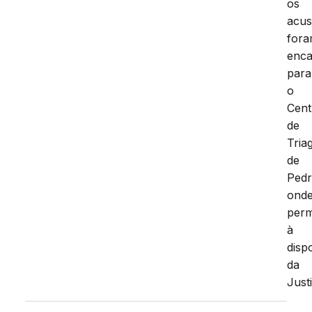
os
acu
for
enc
para
o
Cent
de
Tria
de
Pedr
ond
per
à
disp
da
Just