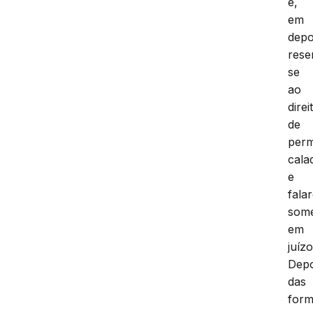
e,
em
depo
rese
se
ao
direi
de
per
cala
e
fala
som
em
juízo
Depo
das
form