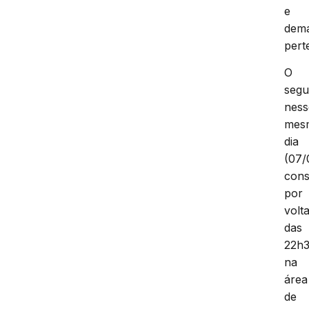
e
dema
pert
O
segu
ness
mes
dia
(07/
con
por
volt
das
22h3
na
área
de