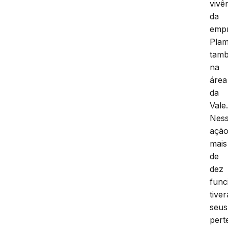
vivê
da
emp
Plam
tam
na
área
da
Vale
Nes
ação
mais
de
dez
func
tive
seus
pert