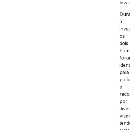
leva
Dura
a
inve
os
dois
hom
for
ident
pela
políc
e
reco
por
dive
vítim
tend