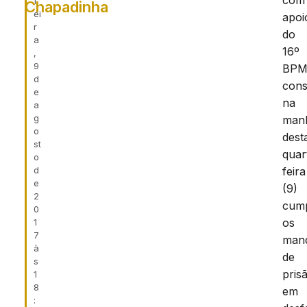
com
f
Chapadinha
ei
apoi
r
do
a
16º
,
9
BPM
d
cons
e
na
a
g
man
o
dest
st
quar
o
d
feira
e
(9)
2
cump
0
os
1
7
man
à
de
s
pris
1
8
em
: