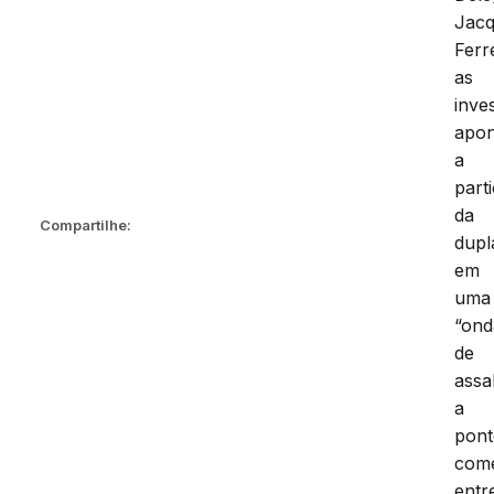
Jac
Ferr
as
inve
apo
a
part
da
Compartilhe:
dupl
em
uma
“ond
de
assa
a
pont
come
entr