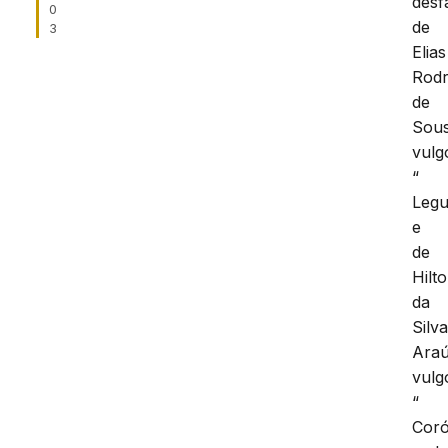
desf
0
de
3
Elias
Rodr
de
Sous
vulg
“
Legu
e
de
Hilt
da
Silv
Araú
vulg
“
Coró