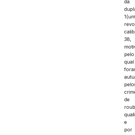
da
dupl
1(um
revo
cali
38,
moti
pelo
qual
for
autu
pelo
crim
de
rou
qual
e
por