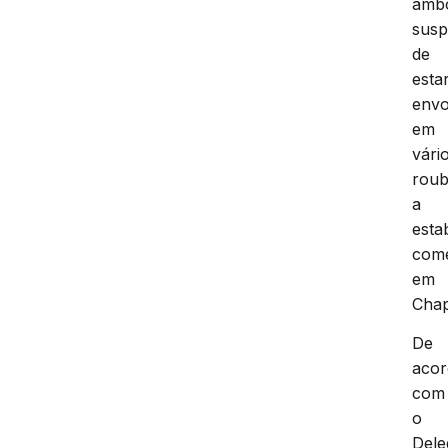
amb
susp
de
esta
envo
em
vári
rou
a
esta
come
em
Chap
De
aco
com
o
Dele