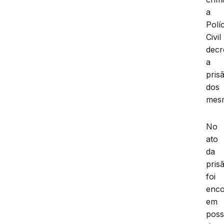
a
Políc
Civil
decr
a
pris
dos
mes
No
ato
da
pris
foi
enco
em
pos