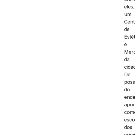
eles,
um
Cent
de
Esté
e
Mer
da
cida
De
pos
do
end
apo
com
esco
dos
crim