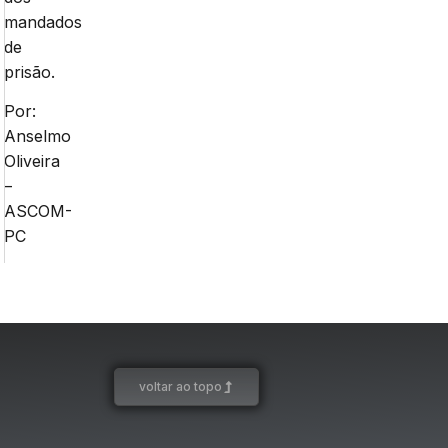
mandados
de
prisão.
Por:
Anselmo
Oliveira
–
ASCOM-
PC
voltar ao topo