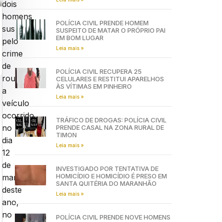
dois
homens
POLÍCIA CIVIL PRENDE HOMEM
suspeitos
SUSPEITO DE MATAR O PRÓPRIO PAI
EM BOM LUGAR
pelo
Leia mais »
crime
de
POLÍCIA CIVIL RECUPERA 25
roubo
CELULARES E RESTITUI APARELHOS
ÀS VÍTIMAS EM PINHEIRO
a
Leia mais »
veículo
ocorrido
TRÁFICO DE DROGAS: POLÍCIA CIVIL
no
PRENDE CASAL NA ZONA RURAL DE
TIMON
dia
Leia mais »
12
de
INVESTIGADO POR TENTATIVA DE
HOMICÍDIO E HOMICÍDIO É PRESO EM
março
SANTA QUITÉRIA DO MARANHÃO
deste
Leia mais »
ano,
no
POLÍCIA CIVIL PRENDE NOVE HOMENS