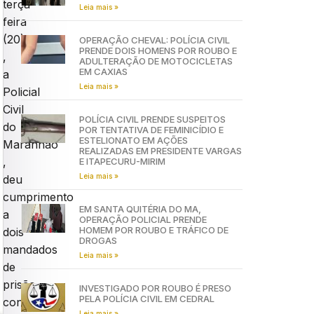
terça-
Leia mais »
feira
(20)
OPERAÇÃO CHEVAL: POLÍCIA CIVIL
PRENDE DOIS HOMENS POR ROUBO E
,
ADULTERAÇÃO DE MOTOCICLETAS
EM CAXIAS
a
Leia mais »
Policial
Civil
POLÍCIA CIVIL PRENDE SUSPEITOS
do
POR TENTATIVA DE FEMINICÍDIO E
ESTELIONATO EM AÇÕES
Maranhão
REALIZADAS EM PRESIDENTE VARGAS
,
E ITAPECURU-MIRIM
Leia mais »
deu
cumprimento
EM SANTA QUITÉRIA DO MA,
a
OPERAÇÃO POLICIAL PRENDE
HOMEM POR ROUBO E TRÁFICO DE
dois
DROGAS
mandados
Leia mais »
de
prisão
INVESTIGADO POR ROUBO É PRESO
PELA POLÍCIA CIVIL EM CEDRAL
contra
Leia mais »