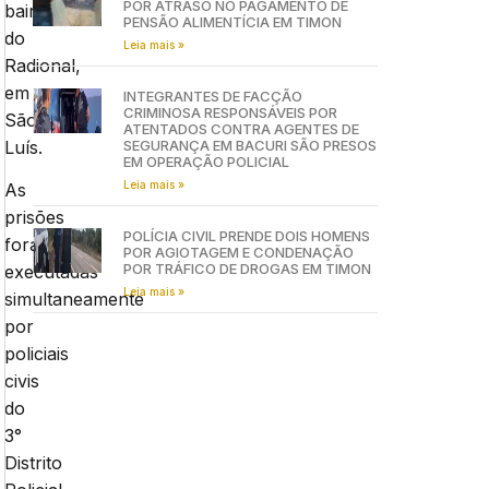
POR ATRASO NO PAGAMENTO DE
bairro
PENSÃO ALIMENTÍCIA EM TIMON
do
Leia mais »
Radional,
em
INTEGRANTES DE FACÇÃO
CRIMINOSA RESPONSÁVEIS POR
São
ATENTADOS CONTRA AGENTES DE
Luís.
SEGURANÇA EM BACURI SÃO PRESOS
EM OPERAÇÃO POLICIAL
Leia mais »
As
prisões
POLÍCIA CIVIL PRENDE DOIS HOMENS
foram
POR AGIOTAGEM E CONDENAÇÃO
POR TRÁFICO DE DROGAS EM TIMON
executadas
Leia mais »
simultaneamente
por
policiais
civis
do
3°
Distrito