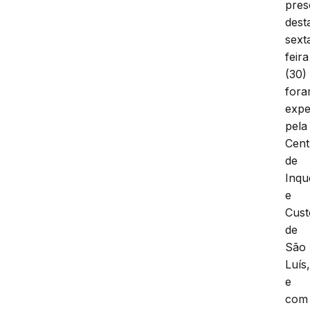
pres
dest
sext
feira
(30)
for
expe
pela
Cent
de
Inqu
e
Cust
de
São
Luís
e
com