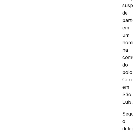
susp
de
part
em
um
homi
na
com
do
polo
Coro
em
São
Luís.
Seg
o
dele