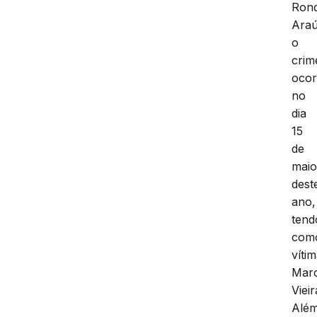
Rond
Araú
o
crim
ocor
no
dia
15
de
mai
dest
ano,
tend
com
víti
Mar
Vieir
Alé