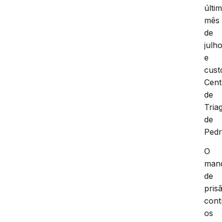
últi
mês
de
julh
e
cust
Cent
de
Tria
de
Pedr
O
man
de
pris
cont
os