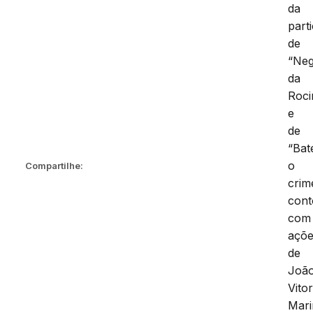
da
part
de
“Ne
da
Roci
e
de
“Bat
o
Compartilhe:
crim
con
com
açõ
de
Joã
Vito
Mar