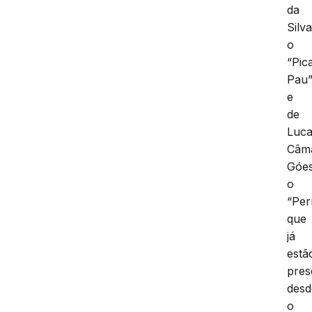
da
Silva
o
“Pic
Pau
e
de
Luc
Câm
Góes
o
“Per
que
já
estã
pres
desd
o