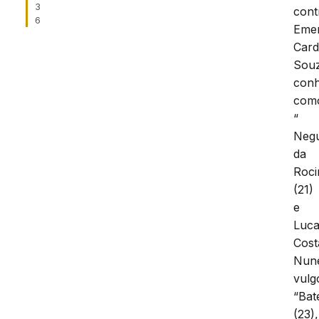
3
cont
6
Eme
Car
Sou
conh
com
“
Neg
da
Roci
(21)
e
Luc
Cost
Nun
vulg
“Bat
(23),