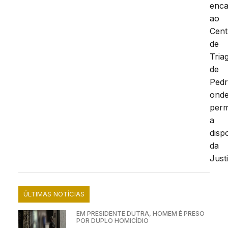
enc
ao
Cent
de
Tria
de
Pedr
ond
per
a
disp
da
Just
ÚLTIMAS NOTÍCIAS
EM PRESIDENTE DUTRA, HOMEM É PRESO
POR DUPLO HOMICÍDIO