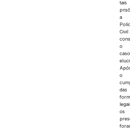
tais
pris
a
Políc
Civil
cons
o
cas
eluc
Apó
o
cum
das
form
legai
os
pres
for