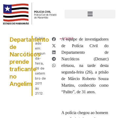
Departamento
Public
A equipe de investigadores
VOLTAR
ado
de
de Polícia Civil do
em:
Departamento de
Narcóticos
segun
da-
Narcóticos (Denarc)
prende
feira,
efetuou, na tarde desta
traficante
26 de
segunda-feira (26), a prisão
setem
no
bro de
de Márcio Roberto Souza
Angelim
2011
Martins, conhecido como
às
“Palito”, de 31 anos.
21:12
A polícia chegou ao homem