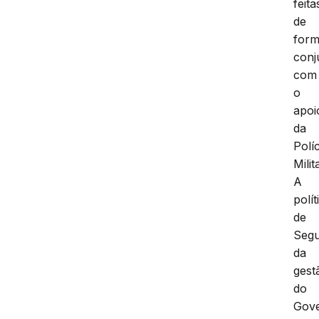
feita
de
for
conj
com
o
apoi
da
Políc
Milit
A
polít
de
Seg
da
gest
do
Gove