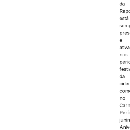
da
Rap
está
sem
pres
e
ativa
nos
perí
fest
da
cida
com
no
Carn
Perí
juni
Aniv