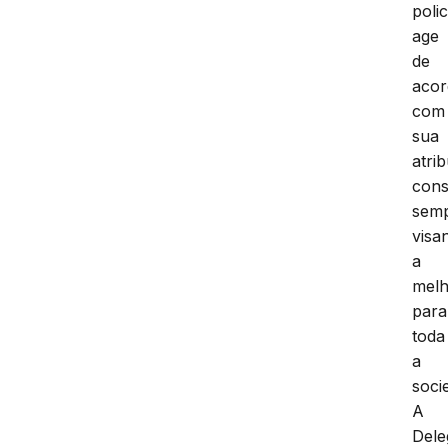
polic
age
de
aco
com
sua
atri
cons
sem
visa
a
melh
para
toda
a
soci
A
Dele