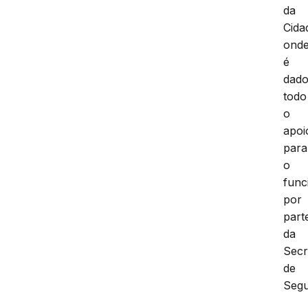
da
Cida
ond
é
dad
todo
o
apoi
para
o
func
por
part
da
Secr
de
Segu