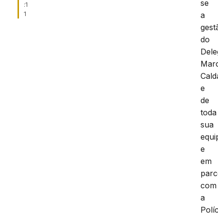
se
:1
1
a
gest
do
Dele
Mar
Cald
e
de
toda
sua
equi
e
em
parc
com
a
Políc