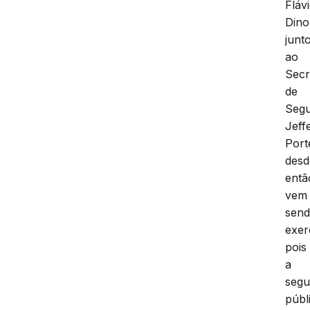
Fláv
Dino
junt
ao
Secr
de
Segu
Jeff
Port
desd
entã
vem
sen
exer
pois
a
segu
públ