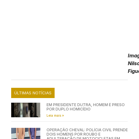
Ima
Nils
Figu
ÚLTIMAS NOTÍCIAS
EM PRESIDENTE DUTRA, HOMEM É PRESO
POR DUPLO HOMICÍDIO
Leia mais »
OPERAÇÃO CHEVAL: POLÍCIA CIVIL PRENDE
DOIS HOMENS POR ROUBO E
ADULTERAÇÃO DE MOTOCICLETAS EM