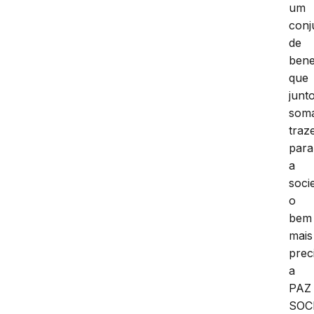
um
conj
de
bene
que
junt
som
traz
para
a
soci
o
bem
mais
prec
a
PAZ
SOCI