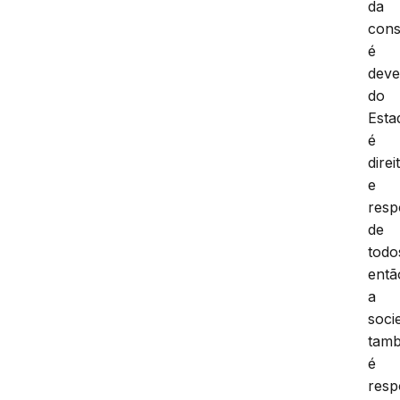
da
cons
é
deve
do
Esta
é
direi
e
resp
de
todo
entã
a
soci
tam
é
resp