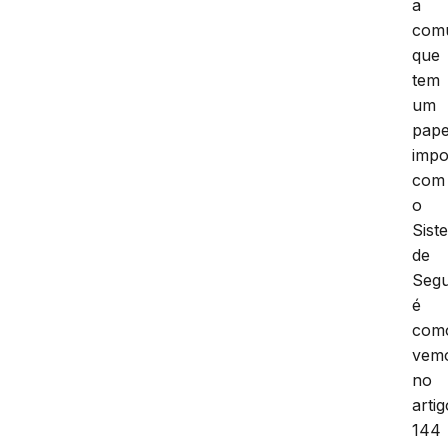
a
com
que
tem
um
pape
impo
com
o
Sist
de
Segu
é
com
vem
no
artig
144