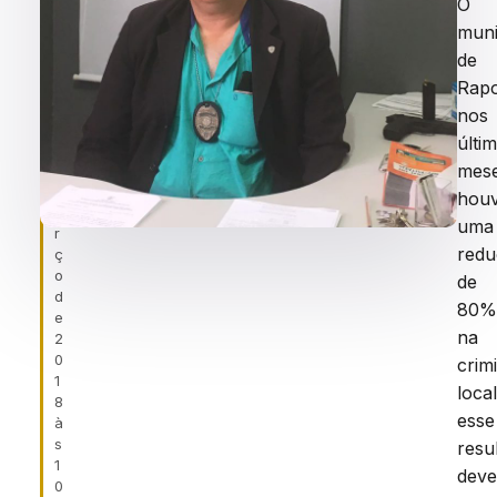
f
O
DE
ei
muni
RAPOSA.
r
de
a
Rap
,
1
nos
4
últi
d
mes
e
m
hou
a
uma
r
red
ç
o
de
d
80
e
na
2
0
crim
1
local
8
esse
à
s
resu
1
deve
0