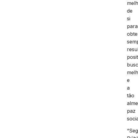
mel
de
si
para
obte
sem
resu
posit
bus
melh
e
a
tão
alme
paz
socia
“Se