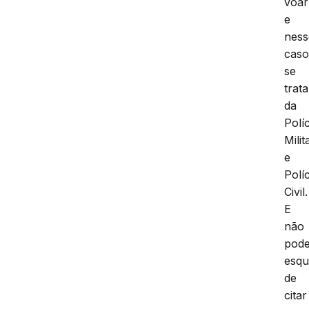
voar
e
ness
cas
se
trata
da
Políc
Milit
e
Políc
Civil.
E
não
pod
esqu
de
citar