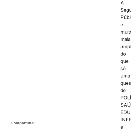
A
Seg
Públ
é
muit
mais
amp
do
que
só
uma
ques
de
POLÍ
SAÚ
EDU
INF
Compartilhe:
é