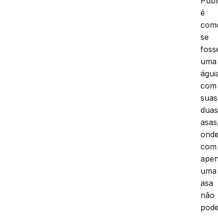
Públ
é
com
se
foss
uma
águi
com
suas
dua
asas
ond
com
ape
uma
asa
não
pod