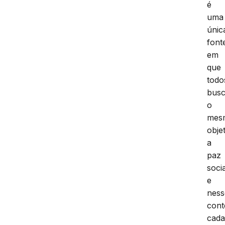
é
uma
únic
font
em
que
todo
bus
o
mes
objet
a
paz
socia
e
ness
cont
cad