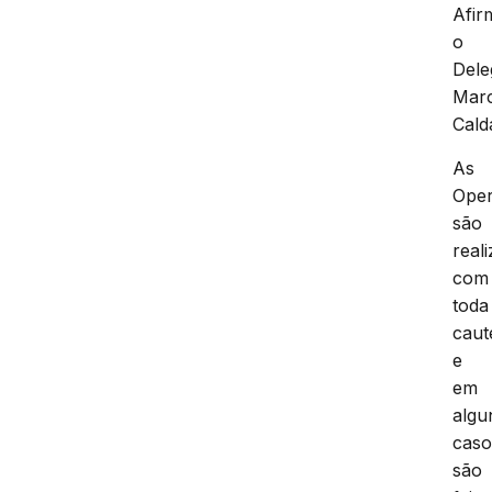
Afir
o
Dele
Mar
Cald
As
Ope
são
real
com
toda
caut
e
em
algu
caso
são