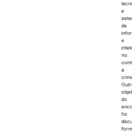
tecn
e
sist
de
info
e
intel
no
com
a
crim
Outr
obje
do
enco
foi
discu
for