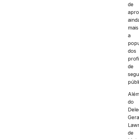
de
apro
aind
mais
a
pop
dos
prof
de
segu
públ
Alé
do
Dele
Gera
Law
de