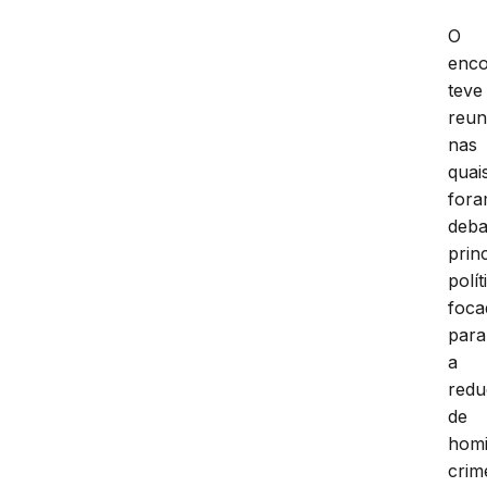
O
enco
teve
reun
nas
quai
for
deba
prin
polít
foca
para
a
red
de
homi
crim