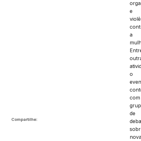
orga
e
viol
cont
a
mulh
Entr
outr
ativi
o
even
con
com
gru
de
Compartilhe:
deba
sobr
nov