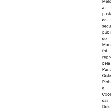
Melo
a
past
da
segu
públ
do
Mar
foi
repr
pela
Peri
Gisl
Pinh
à
Coo
das
Dele