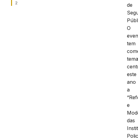
2
de
Seg
Públ
O
even
tem
com
tem
cent
este
ano
a
“Re
e
Mod
das
Insti
Polic