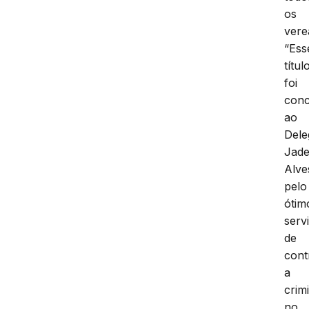
os
vere
“Ess
títul
foi
conc
ao
Dele
Jade
Alve
pelo
ótim
serv
de
cont
a
crim
no