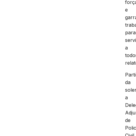
forç
e
garr
trab
para
servi
a
todo
rela
Part
da
sole
a
Dele
Adju
de
Polic
Civil,