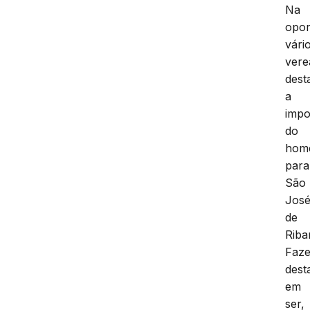
Na
opor
vári
vere
dest
a
impo
do
hom
para
São
Jos
de
Riba
Faz
dest
em
ser,