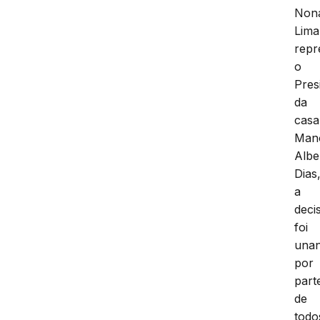
Non
Lima
repr
o
Pres
da
casa
Man
Albe
Dias
a
deci
foi
una
por
part
de
todo