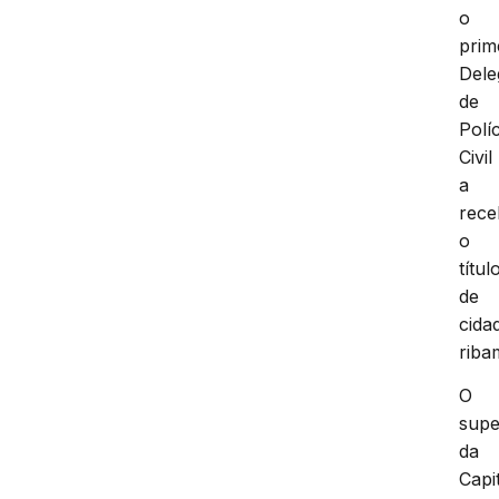
o
prim
Dele
de
Políc
Civil
a
rece
o
títul
de
cida
riba
O
supe
da
Capit