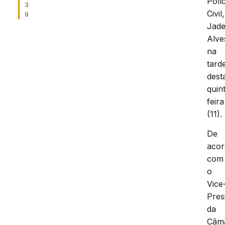
Políc
3
Civil,
9
Jade
Alve
na
tard
dest
quin
feira
(11).
De
aco
com
o
Vice
Pres
da
Câm