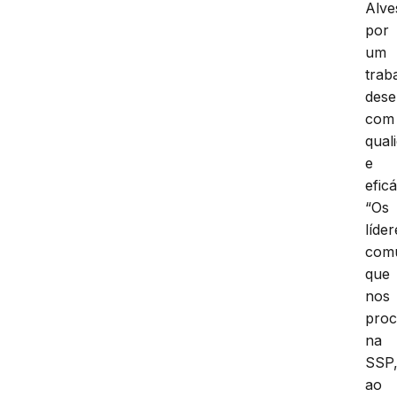
Alve
por
um
trab
des
com
qual
e
eficá
“Os
líder
comu
que
nos
pro
na
SSP
ao