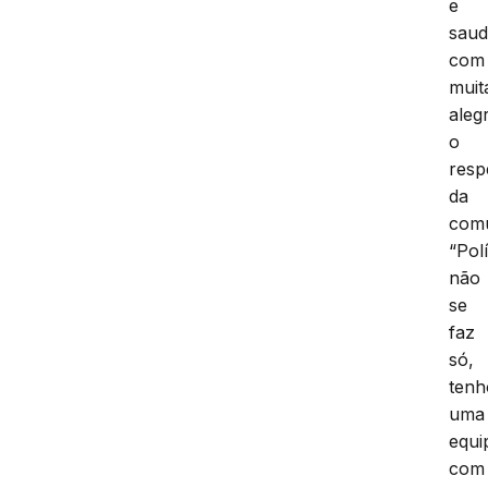
e
sau
com
muit
alegr
o
resp
da
comu
“Polí
não
se
faz
só,
tenh
uma
equi
com