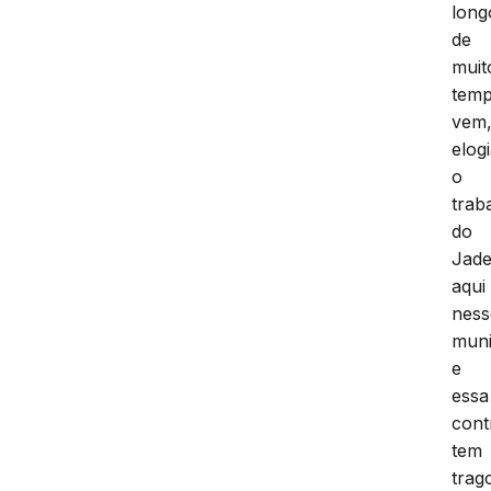
long
de
muit
tem
vem
elog
o
trab
do
Jade
aqui
ness
muni
e
essa
cont
tem
trag