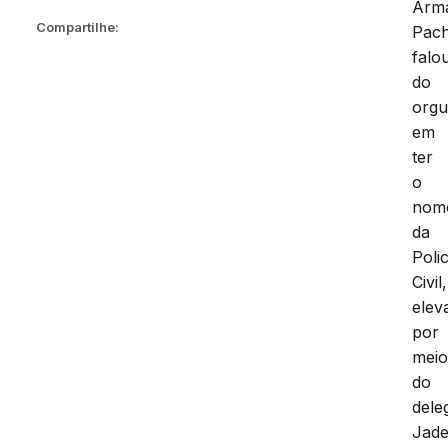
Arm
Compartilhe:
Pac
falo
do
orgu
em
ter
o
nom
da
Polic
Civil,
elev
por
mei
do
dele
Jade