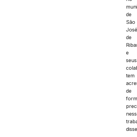
muni
de
São
Jos
de
Riba
e
seus
cola
tem
acre
de
for
prec
ness
trab
disse