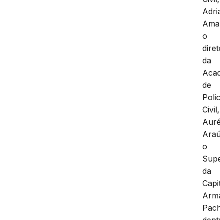
Adri
Amar
o
diret
da
Aca
de
Polic
Civil,
Auré
Araú
o
Supe
da
Capit
Arm
Pac
dent