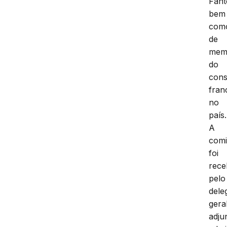
Fant
bem
com
de
mem
do
cons
fran
no
país.
A
comi
foi
rece
pelo
dele
gera
adju