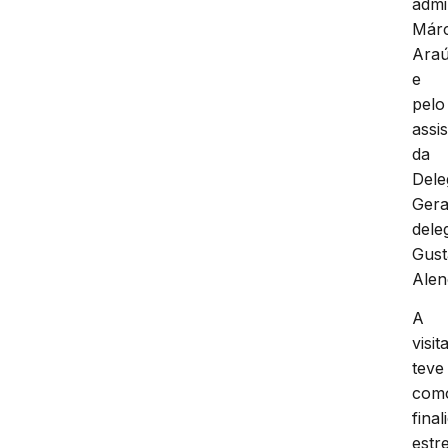
admi
Márc
Araú
e
pelo
assi
da
Dele
Gera
dele
Gus
Alen
A
visit
teve
com
final
estre