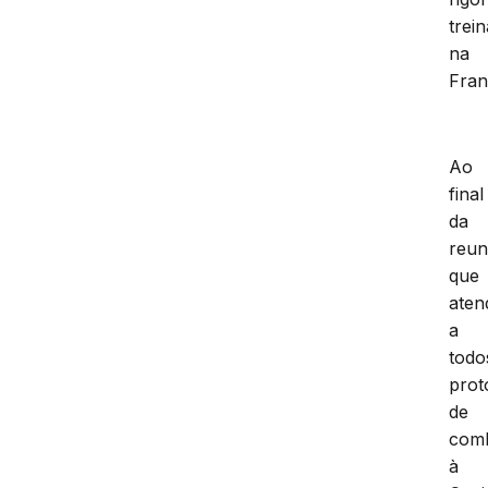
trei
na
Fran
Ao
final
da
reun
que
aten
a
todo
prot
de
com
à