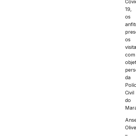
Covi
19,
os
anfit
pres
os
visit
com
obje
pers
da
Políc
Civil
do
Mar
Ans
Olive
–