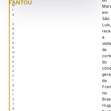
do
f
FANTOU
ei
Mar
r
em
a
São
,
2
Luís
8
rec
d
a
e
a
visit
b
de
ril
cort
d
e
do
2
côns
0
gera
2
da
1
à
Fra
s
no
1
Brasi
2
:1
Hug
9