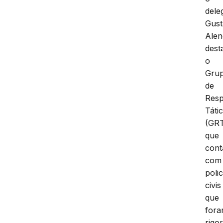
dele
Gus
Alen
dest
o
Gru
de
Resp
Táti
(GR
que
cont
com
polic
civis
que
for
rigo