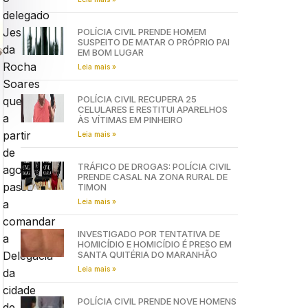
delegado
Jessé
POLÍCIA CIVIL PRENDE HOMEM
SUSPEITO DE MATAR O PRÓPRIO PAI
da
EM BOM LUGAR
Rocha
Leia mais »
Soares
POLÍCIA CIVIL RECUPERA 25
que
CELULARES E RESTITUI APARELHOS
a
ÀS VÍTIMAS EM PINHEIRO
partir
Leia mais »
de
TRÁFICO DE DROGAS: POLÍCIA CIVIL
agora
PRENDE CASAL NA ZONA RURAL DE
passa
TIMON
Leia mais »
a
comandar
INVESTIGADO POR TENTATIVA DE
a
HOMICÍDIO E HOMICÍDIO É PRESO EM
SANTA QUITÉRIA DO MARANHÃO
Delegacia
Leia mais »
da
cidade
POLÍCIA CIVIL PRENDE NOVE HOMENS
de