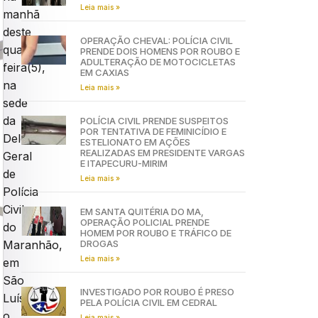
Leia mais »
manhã
deste
OPERAÇÃO CHEVAL: POLÍCIA CIVIL
quarta-
PRENDE DOIS HOMENS POR ROUBO E
ADULTERAÇÃO DE MOTOCICLETAS
feira(5),
EM CAXIAS
na
Leia mais »
sede
da
POLÍCIA CIVIL PRENDE SUSPEITOS
POR TENTATIVA DE FEMINICÍDIO E
Delegacia-
ESTELIONATO EM AÇÕES
REALIZADAS EM PRESIDENTE VARGAS
Geral
E ITAPECURU-MIRIM
de
Leia mais »
Polícia
Civil
EM SANTA QUITÉRIA DO MA,
OPERAÇÃO POLICIAL PRENDE
do
HOMEM POR ROUBO E TRÁFICO DE
DROGAS
Maranhão,
Leia mais »
em
São
INVESTIGADO POR ROUBO É PRESO
Luís,
PELA POLÍCIA CIVIL EM CEDRAL
o
Leia mais »