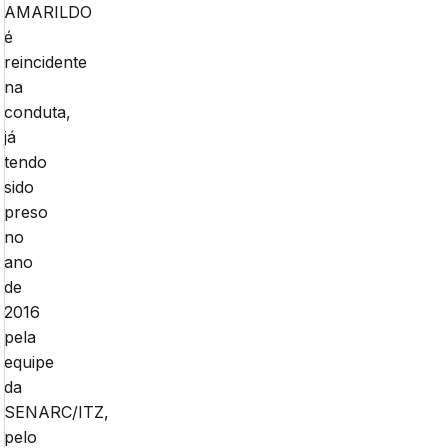
AMARILDO
é
reincidente
na
conduta,
já
tendo
sido
preso
no
ano
de
2016
pela
equipe
da
SENARC/ITZ,
pelo