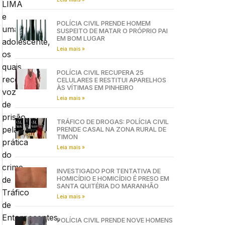
LIMA
e
POLÍCIA CIVIL PRENDE HOMEM
uma
SUSPEITO DE MATAR O PRÓPRIO PAI
EM BOM LUGAR
adolescente,
Leia mais »
os
quais
POLÍCIA CIVIL RECUPERA 25
receberam
CELULARES E RESTITUI APARELHOS
ÀS VÍTIMAS EM PINHEIRO
voz
Leia mais »
de
prisão
TRÁFICO DE DROGAS: POLÍCIA CIVIL
pela
PRENDE CASAL NA ZONA RURAL DE
TIMON
prática
Leia mais »
do
crime
INVESTIGADO POR TENTATIVA DE
HOMICÍDIO E HOMICÍDIO É PRESO EM
de
SANTA QUITÉRIA DO MARANHÃO
Tráfico
Leia mais »
de
Entorpecentes,
POLÍCIA CIVIL PRENDE NOVE HOMENS