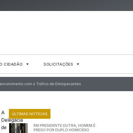
AO CIDADÃO
SOLICITAÇÕES
o envolvimento com o Tráfico de Entorpecentes
A
ÚLTIMAS NOTÍCIAS
Delegacia
EM PRESIDENTE DUTRA, HOMEM É
de
PRESO POR DUPLO HOMICÍDIO