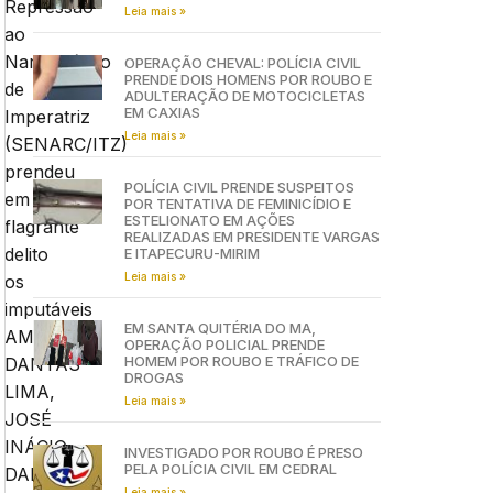
Repressão
Leia mais »
ao
Narcotráfico
OPERAÇÃO CHEVAL: POLÍCIA CIVIL
PRENDE DOIS HOMENS POR ROUBO E
de
ADULTERAÇÃO DE MOTOCICLETAS
EM CAXIAS
Imperatriz
Leia mais »
(SENARC/ITZ)
prendeu
POLÍCIA CIVIL PRENDE SUSPEITOS
em
POR TENTATIVA DE FEMINICÍDIO E
ESTELIONATO EM AÇÕES
flagrante
REALIZADAS EM PRESIDENTE VARGAS
delito
E ITAPECURU-MIRIM
Leia mais »
os
imputáveis
EM SANTA QUITÉRIA DO MA,
AMARILDO
OPERAÇÃO POLICIAL PRENDE
HOMEM POR ROUBO E TRÁFICO DE
DANTAS
DROGAS
LIMA,
Leia mais »
JOSÉ
INÁCIO
INVESTIGADO POR ROUBO É PRESO
PELA POLÍCIA CIVIL EM CEDRAL
DANTAS
Leia mais »