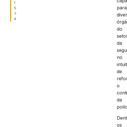
capa
1
para
5
:1
dive
4
órgã
do
seto
da
segu
no
intui
de
refo
o
cont
da
políc
Dent
os