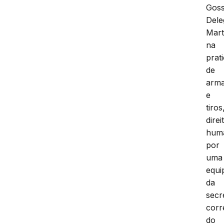
Goss
Dele
Mart
na
prat
de
arm
e
tiros
direi
hum
por
uma
equi
da
secr
corr
do