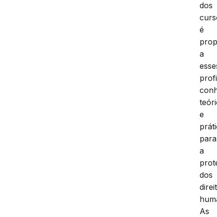
dos
curs
é
prop
a
esse
prof
conh
teór
e
prát
para
a
prot
dos
direi
hum
As