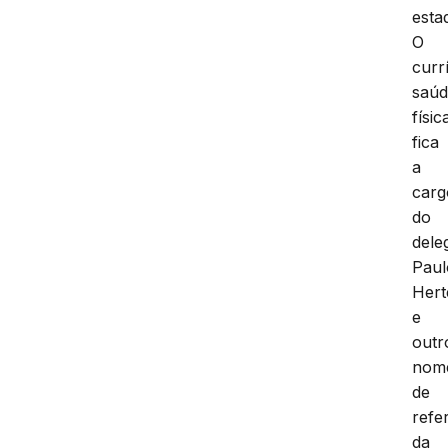
esta
O
curr
saú
físic
fica
a
carg
do
dele
Paul
Hert
e
outr
nom
de
refe
da