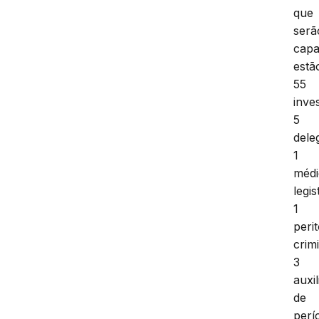
que
serã
capa
estã
55
inve
5
dele
1
méd
legis
1
peri
crimi
3
auxil
de
perí