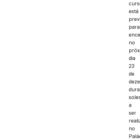
curs
está
prev
para
ence
no
pró
dia
23
de
dez
dura
sole
a
ser
real
no
Palá