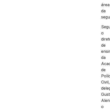
área
da
segu
Seg
o
diret
de
ensi
da
Aca
de
Políc
Civil,
dele
Gus
Alen
o