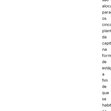
aloc
para
os
cinc
plan
da
capit
na
for
de
está
a
fim
de
que
se
habi