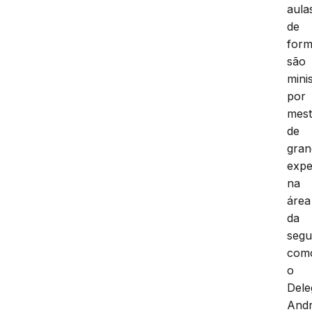
aula
de
for
são
mini
por
mest
de
gran
expe
na
área
da
segu
com
o
Dele
And