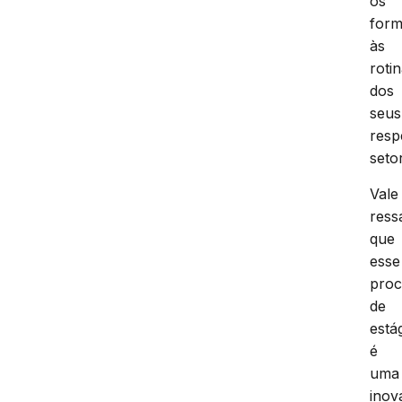
os
for
às
roti
dos
seus
resp
seto
Vale
ress
que
esse
proc
de
está
é
uma
inov