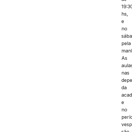
19:3
hs,
e
no
sáb
pela
man
As
aula
nas
depe
da
acad
e
no
perí
vesp
são