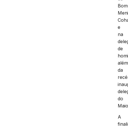
Bom
Meni
Coha
e
na
dele
de
homi
alé
da
rec
inau
dele
do
Maio
A
final