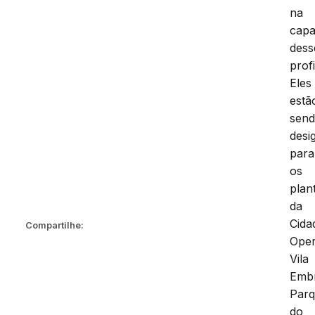
na
capa
dess
profi
Eles
estã
sen
desi
para
os
plan
da
Cida
Compartilhe:
Oper
Vila
Embr
Par
do