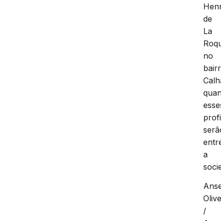
Henr
de
La
Roq
no
bair
Calh
qua
esse
prof
serã
entr
a
soci
Ans
Olive
/