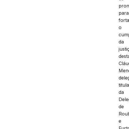
pron
para
fort
o
cum
da
justi
dest
Cláu
Men
dele
titul
da
Dele
de
Rou
e
Furt