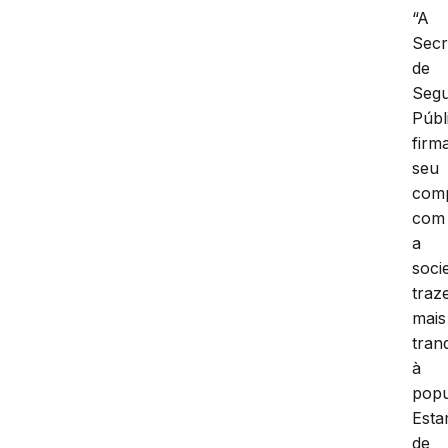
“A
Secr
de
Seg
Públ
firm
seu
com
com
a
soci
traz
mais
tran
à
popu
Est
de