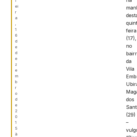
na
f
ei
man
r
dest
a
quin
,
1
feira
6
(17),
d
no
e
d
bair
e
da
z
Vila
e
m
Embr
b
Ubir
r
Mag
o
dos
d
e
Sant
2
(29)
0
–
1
5
vulg
à