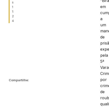
“Bira
s
em
1
1:
cum
2
a
4
um
man
de
pris
expe
pela
5ª
Vara
Crim
por
Compartilhe:
crim
de
rou
quali