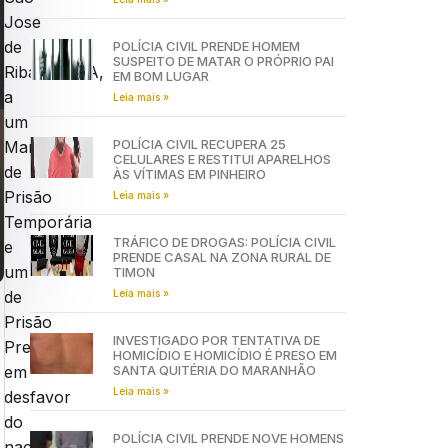
Jose
de
POLÍCIA CIVIL PRENDE HOMEM
SUSPEITO DE MATAR O PRÓPRIO PAI
Ribamar/MA,
EM BOM LUGAR
a
Leia mais »
um
POLÍCIA CIVIL RECUPERA 25
Mandado
CELULARES E RESTITUI APARELHOS
de
ÀS VÍTIMAS EM PINHEIRO
Prisão
Leia mais »
Temporária
TRÁFICO DE DROGAS: POLÍCIA CIVIL
e
PRENDE CASAL NA ZONA RURAL DE
um
TIMON
Leia mais »
de
Prisão
INVESTIGADO POR TENTATIVA DE
Preventiva,
HOMICÍDIO E HOMICÍDIO É PRESO EM
SANTA QUITÉRIA DO MARANHÃO
em
Leia mais »
desfavor
do
POLÍCIA CIVIL PRENDE NOVE HOMENS
nacional