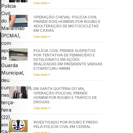
Leia mais »
Policia
Civil
OPERAÇÃO CHEVAL: POLÍCIA CIVIL
do
PRENDE DOIS HOMENS POR ROUBO E
ADULTERAÇÃO DE MOTOCICLETAS
Maranhão
EM CAXIAS
(PCMA),
Leia mais »
com
apoio
POLÍCIA CIVIL PRENDE SUSPEITOS
POR TENTATIVA DE FEMINICÍDIO E
da
ESTELIONATO EM AÇÕES
REALIZADAS EM PRESIDENTE VARGAS
Guarda
E ITAPECURU-MIRIM
Municipal,
Leia mais »
deu
cumprimento,
EM SANTA QUITÉRIA DO MA,
OPERAÇÃO POLICIAL PRENDE
nesta
HOMEM POR ROUBO E TRÁFICO DE
DROGAS
terça-
Leia mais »
feira
(22),
INVESTIGADO POR ROUBO É PRESO
em
PELA POLÍCIA CIVIL EM CEDRAL
São
Leia mais »