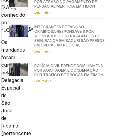
POR ATRASO NO PAGAMENTO DE
PENSÃO ALIMENTÍCIA EM TIMON
D.A.C.,
Leia mais »
conhecido
por
INTEGRANTES DE FACÇÃO
“LOUROANÃ”.
CRIMINOSA RESPONSÁVEIS POR
ATENTADOS CONTRA AGENTES DE
SEGURANÇA EM BACURI SÃO PRESOS
Os
EM OPERAÇÃO POLICIAL
mandados
Leia mais »
foram
cumpridos
POLÍCIA CIVIL PRENDE DOIS HOMENS
POR AGIOTAGEM E CONDENAÇÃO
pela
POR TRÁFICO DE DROGAS EM TIMON
Delegacia
Leia mais »
Especial
de
São
Jose
de
Ribamar
(pertencente