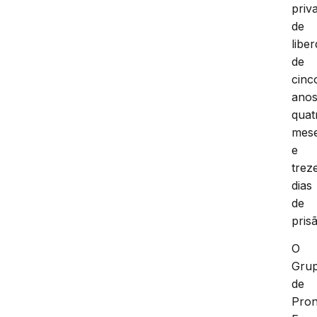
priva
de
libe
de
cinc
anos
quat
mes
e
trez
dias
de
pris
O
Gru
de
Pron