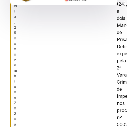
f
(24)
ei
a
r
a
dois
,
Man
2
de
5
d
Pris
e
Defin
n
expe
o
v
pela
e
2ª
m
Vara
b
r
Crim
o
de
d
Impe
e
2
nos
0
proc
2
nº
0
000
à