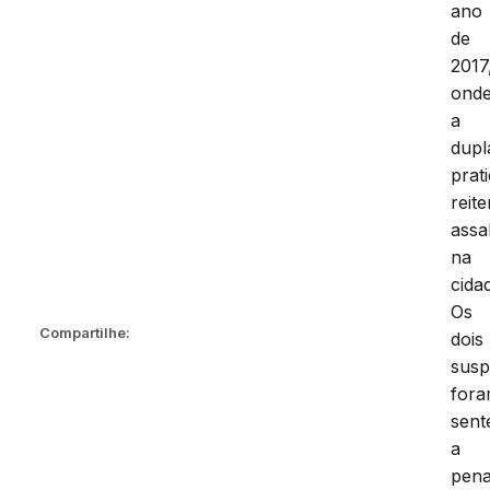
ano
de
2017
ond
a
dupl
prat
reit
assa
na
cida
Os
Compartilhe:
dois
susp
for
sent
a
pen