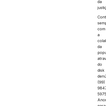
da
justi
Con
sem
com
a
cola
da
pop
atra
do
disk
denú
(99)
984
5975
Ano
gara