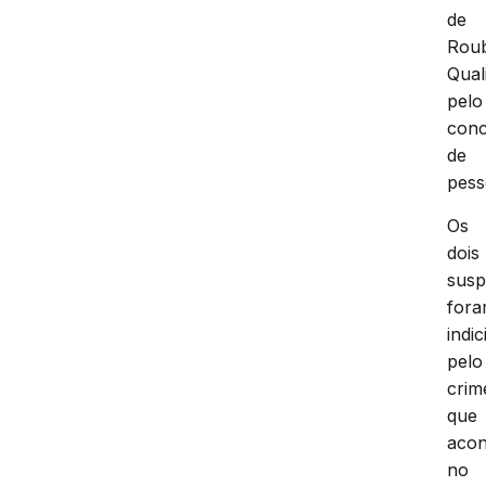
de
Rou
Qual
pelo
con
de
pess
Os
dois
susp
for
indi
pelo
crim
que
acon
no