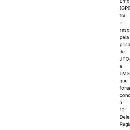
Emp
(GPE
foi
o
resp
pela
pris
de
JPO
e
LMS
que
for
cond
à
10ª
Dele
Regi