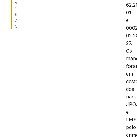
s
62.2
1
01
0
e
:1
5
000
62.2
27.
Os
man
for
em
desf
dos
naci
JPO
e
LMS
pelo
crim