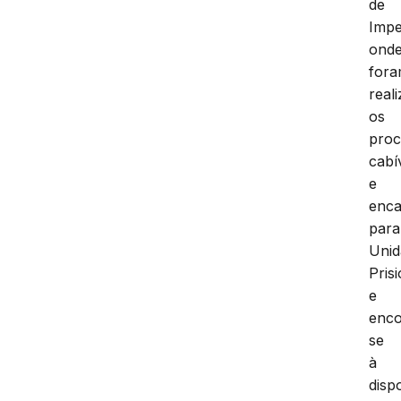
de
Impe
ond
for
real
os
proc
cabí
e
enc
para
Unid
Pris
e
enc
se
à
disp