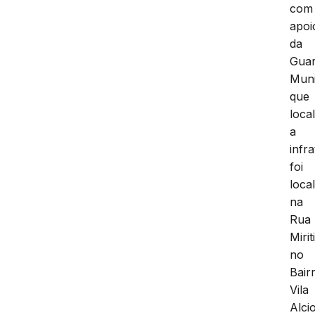
com
apoi
da
Gua
Muni
que
loca
a
infr
foi
loca
na
Rua
Mirit
no
Bair
Vila
Alci