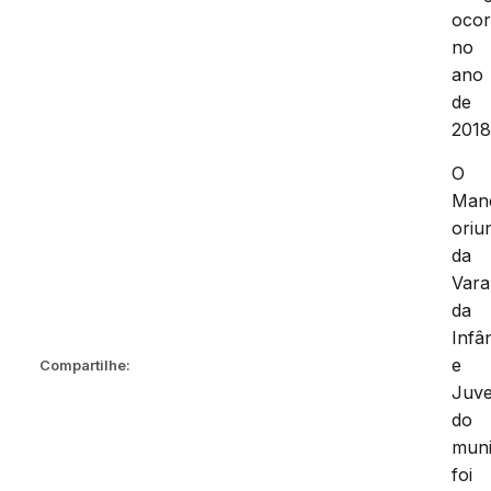
ocor
no
ano
de
2018
O
Man
oriu
da
Vara
da
Infâ
e
Compartilhe:
Juv
do
muni
foi