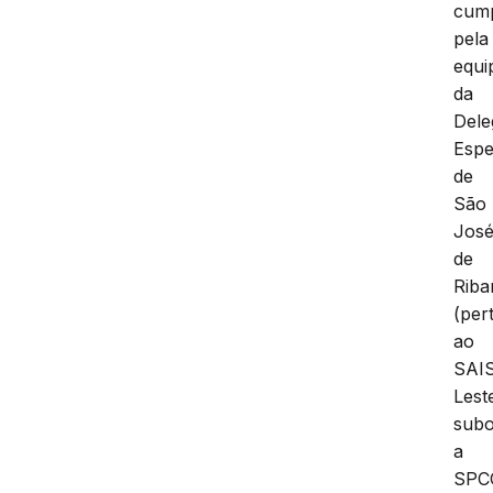
cum
pela
equi
da
Dele
Espe
de
São
Jos
de
Rib
(per
ao
SAI
Lest
subo
a
SPC