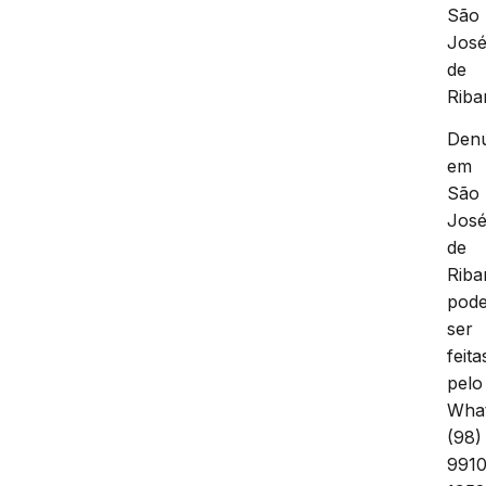
São
Jos
de
Rib
Denú
em
São
Jos
de
Rib
pod
ser
feita
pelo
Wha
(98)
991