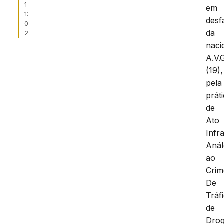
1
em
1:
desf
0
da
2
naci
A.V.G
(19),
pela
prát
de
Ato
Infr
Aná
ao
Crim
De
Tráf
de
Drog