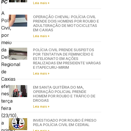
PC
Leia mais »
A
OPERAÇÃO CHEVAL: POLÍCIA CIVIL
Polícia
PRENDE DOIS HOMENS POR ROUBO E
ADULTERAÇÃO DE MOTOCICLETAS
Civil,
EM CAXIAS
por
Leia mais »
meio
da
POLÍCIA CIVIL PRENDE SUSPEITOS
POR TENTATIVA DE FEMINICÍDIO E
Delegacia
ESTELIONATO EM AÇÕES
REALIZADAS EM PRESIDENTE VARGAS
Regional
E ITAPECURU-MIRIM
de
Leia mais »
Caxias
efetuou,
EM SANTA QUITÉRIA DO MA,
OPERAÇÃO POLICIAL PRENDE
nesta
HOMEM POR ROUBO E TRÁFICO DE
DROGAS
terça
Leia mais »
feira
(23/10),
INVESTIGADO POR ROUBO É PRESO
a
PELA POLÍCIA CIVIL EM CEDRAL
prisão
Leia mais »