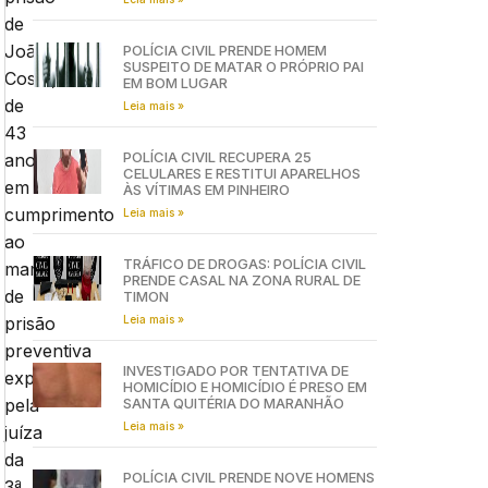
de
João
POLÍCIA CIVIL PRENDE HOMEM
SUSPEITO DE MATAR O PRÓPRIO PAI
Costa,
EM BOM LUGAR
de
Leia mais »
43
POLÍCIA CIVIL RECUPERA 25
anos,
CELULARES E RESTITUI APARELHOS
em
ÀS VÍTIMAS EM PINHEIRO
cumprimento
Leia mais »
ao
TRÁFICO DE DROGAS: POLÍCIA CIVIL
mandado
PRENDE CASAL NA ZONA RURAL DE
de
TIMON
Leia mais »
prisão
preventiva
INVESTIGADO POR TENTATIVA DE
expedido
HOMICÍDIO E HOMICÍDIO É PRESO EM
SANTA QUITÉRIA DO MARANHÃO
pela
Leia mais »
juíza
da
POLÍCIA CIVIL PRENDE NOVE HOMENS
3ª