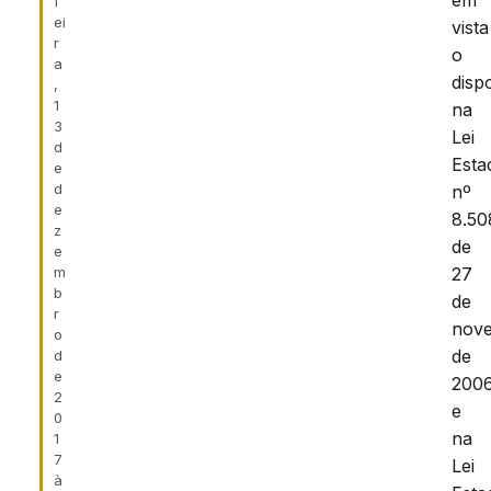
em
f
ei
vista
r
o
a
disp
,
1
na
3
Lei
d
Esta
e
d
nº
e
8.50
z
de
e
m
27
b
de
r
nov
o
de
d
e
2006
2
e
0
na
1
7
Lei
à