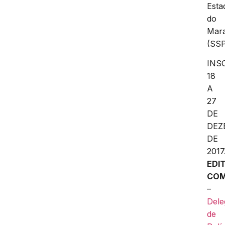
Esta
do
Mar
(SS
INS
18
A
27
DE
DEZ
DE
2017
EDI
COM
–
Dele
de