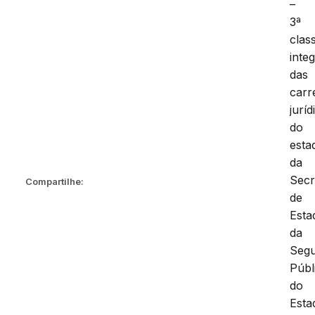
–
3ª
clas
inte
das
carr
juríd
do
esta
da
Secr
Compartilhe:
de
Esta
da
Seg
Públ
do
Esta