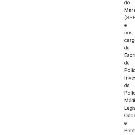
do
Mar
(SS
e
nos
carg
de
Escr
de
Políc
Inve
de
Políc
Méd
Legis
Odon
e
Peri