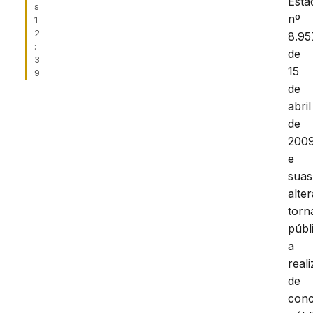
Esta
s
nº
1
2
8.95
:
de
3
15
9
de
abril
de
2009
e
suas
alte
torn
públ
a
real
de
con