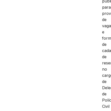
públ
para
prov
de
vaga
e
for
de
cada
de
rese
no
carg
de
Dele
de
Políc
Civil