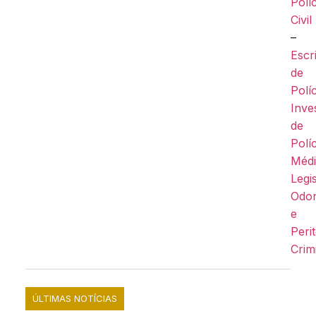
Políc
Civil
–
Escr
de
Políc
Inve
de
Políc
Méd
Legis
Odon
e
Peri
Crim
ÚLTIMAS NOTÍCIAS