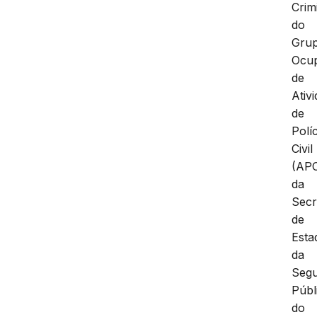
Crim
do
Gru
Ocup
de
Ativ
de
Políc
Civil
(APC
da
Secr
de
Esta
da
Seg
Públ
do