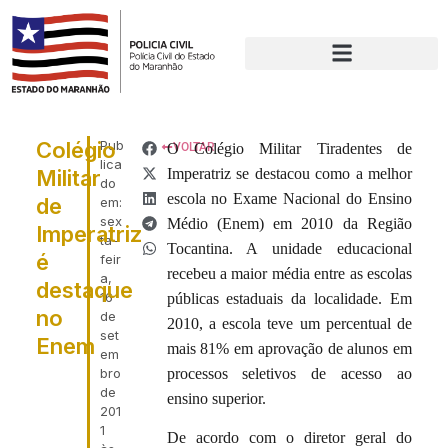
Colégio
Pub
O Colégio Militar Tiradentes de
VOLTAR
lica
Militar
Imperatriz se destacou como a melhor
do
escola no Exame Nacional do Ensino
de
em:
sex
Médio (Enem) em 2010 da Região
Imperatriz
ta-
Tocantina. A unidade educacional
é
feir
recebeu a maior média entre as escolas
a,
destaque
16
públicas estaduais da localidade. Em
no
de
2010, a escola teve um percentual de
set
Enem
mais 81% em aprovação de alunos em
em
bro
processos seletivos de acesso ao
de
ensino superior.
201
1
De acordo com o diretor geral do