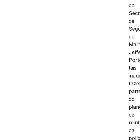
do
Secr
de
Seg
do
Mar
Jeff
Port
tais
inau
faz
part
do
plan
de
rein
da
políc