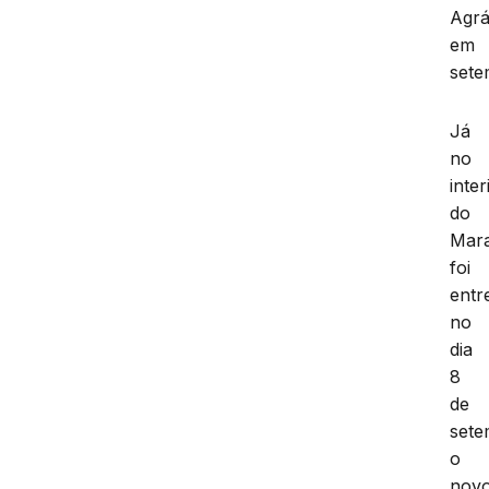
Agrá
em
sete
Já
no
inter
do
Mar
foi
entr
no
dia
8
de
set
o
nov