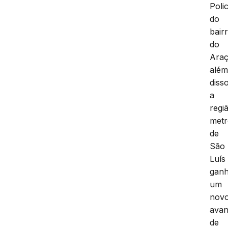
Polic
do
bair
do
Araç
alé
diss
a
regi
metr
de
São
Luís
gan
um
nov
ava
de