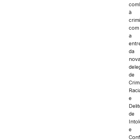
com
à
crim
com
a
entr
da
nov
dele
de
Crim
Raci
e
Deli
de
Into
e
Conf