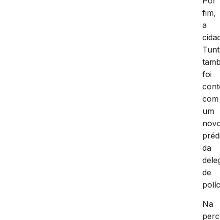
Por
fim,
a
cida
Tun
tam
foi
cont
com
um
nov
préd
da
dele
de
políc
Na
per