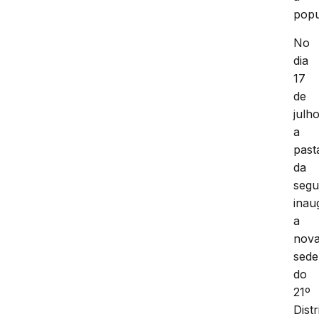
popu
No
dia
17
de
julho
a
past
da
segu
inau
a
nov
sede
do
21º
Distr