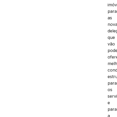
imóv
para
as
nov
dele
que
vão
pod
ofer
melh
cond
estr
para
os
serv
e
para
a