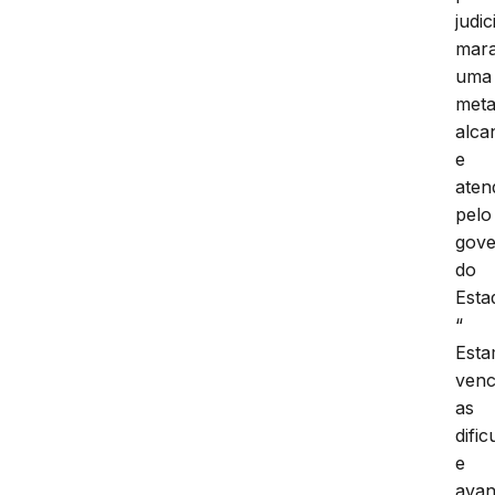
judic
mar
uma
met
alca
e
aten
pelo
gov
do
Esta
“
Est
ven
as
difi
e
ava