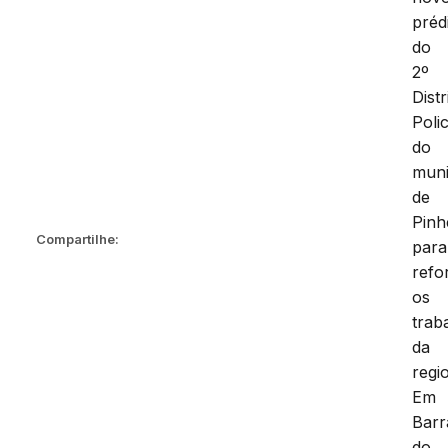
préd
do
2º
Distr
Polic
do
muni
de
Pinh
Compartilhe:
para
refo
os
trab
da
regi
Em
Barr
do