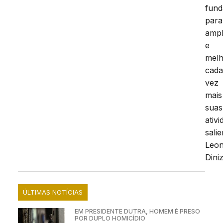
fund
para
ampl
e
melh
cad
vez
mais
suas
ativi
sali
Leo
Diniz
ÚLTIMAS NOTÍCIAS
EM PRESIDENTE DUTRA, HOMEM É PRESO
POR DUPLO HOMICÍDIO