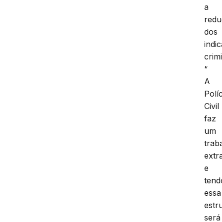
a
red
dos
indi
crimi
“
A
Políc
Civil
faz
um
trab
extr
e
tend
essa
estr
será