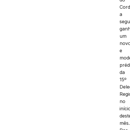
Cord
a
segu
gan
um
nov
e
mod
préd
da
15º
Dele
Regi
no
iníci
dest
mês.