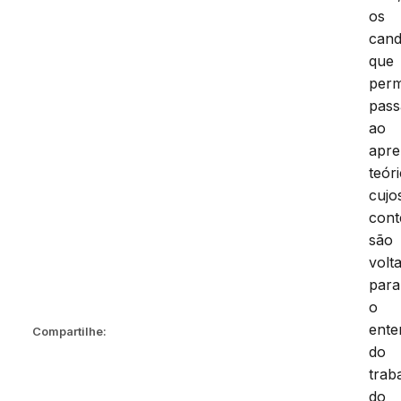
os
cand
que
per
pas
ao
apre
teór
cujo
cont
são
volt
para
o
ente
Compartilhe:
do
trab
do