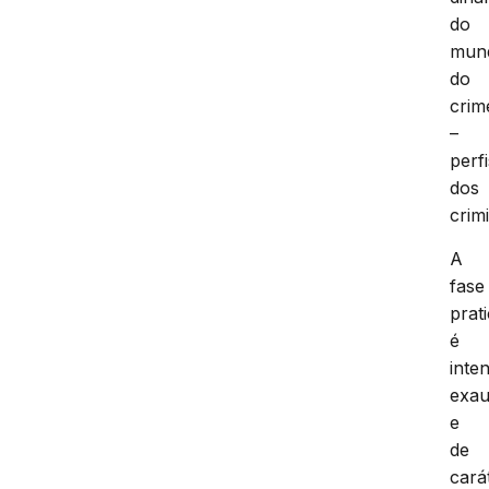
do
mun
do
crim
–
perfi
dos
crim
A
fase
prat
é
inte
exau
e
de
cará