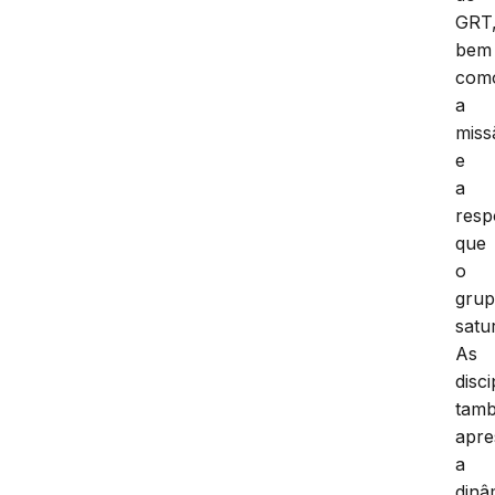
GRT
bem
com
a
miss
e
a
resp
que
o
gru
satu
As
disci
tam
apr
a
dinâ