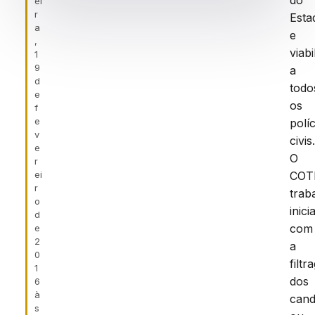
do
ei
r
Esta
a
e
,
viabi
1
9
a
d
todo
e
os
f
e
políc
v
civis
e
O
r
ei
COT
r
trab
o
inic
d
com
e
2
a
0
filt
1
dos
6
à
cand
s