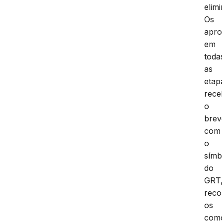
elimi
Os
apr
em
toda
as
etap
rec
o
brev
com
o
símb
do
GRT
rec
os
com