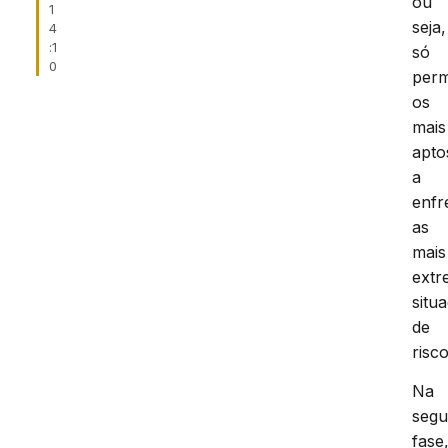
ou
1
seja,
4
:1
só
0
per
os
mais
apto
a
enfr
as
mais
extr
situ
de
risco
Na
seg
fase