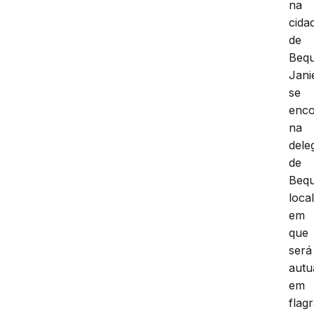
na
cida
de
Bequ
Jani
se
enco
na
dele
de
Bequ
loca
em
que
será
autu
em
flag