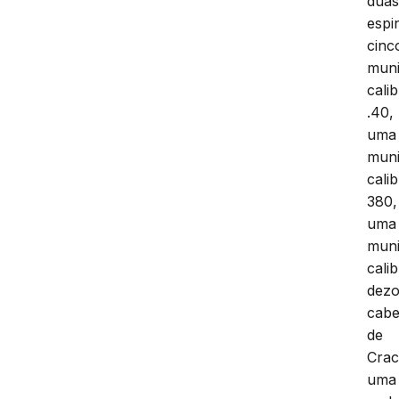
dua
espi
cinc
mun
cali
.40,
uma
mun
cali
380,
uma
mun
cali
dezo
cab
de
Crac
uma