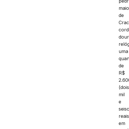
pedr
maio
de
Crac
cor
dour
relóg
uma
quan
de
R$
2.60
(doi
mil
e
seis
reais
em