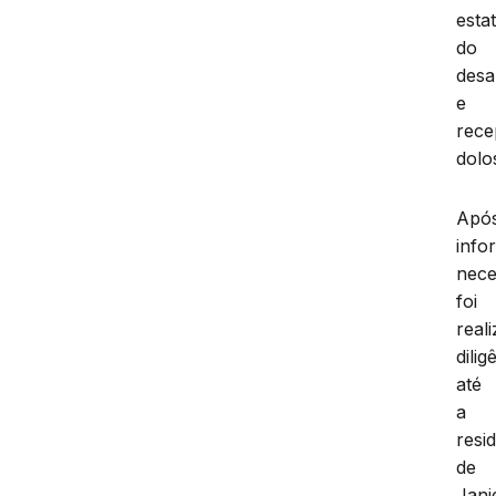
esta
do
des
e
rece
dolo
Apó
info
nece
foi
real
dilig
até
a
resi
de
Janie