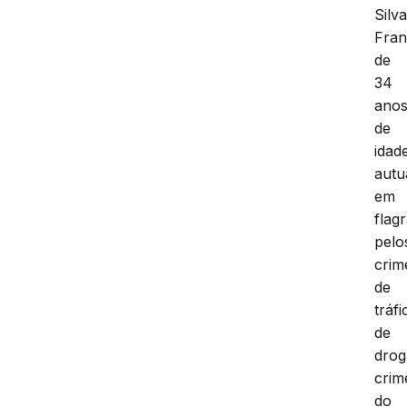
Silv
Fran
de
34
ano
de
idad
autu
em
flag
pelo
crim
de
tráfi
de
drog
crim
do