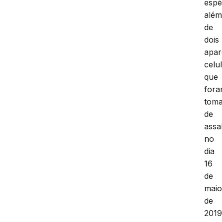
espé
alé
de
dois
apar
celu
que
for
tom
de
assa
no
dia
16
de
mai
de
201