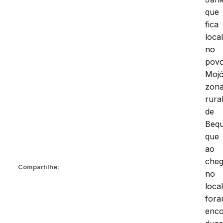
que
fica
loca
no
pov
Mojó
zon
rura
de
Bequ
que
ao
cheg
Compartilhe:
no
loca
for
enco