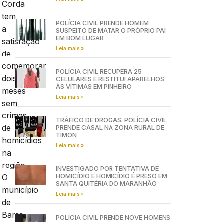
Corda
tem
POLÍCIA CIVIL PRENDE HOMEM
a
SUSPEITO DE MATAR O PRÓPRIO PAI
EM BOM LUGAR
satisfação
Leia mais »
de
comemorar
POLÍCIA CIVIL RECUPERA 25
dois
CELULARES E RESTITUI APARELHOS
ÀS VÍTIMAS EM PINHEIRO
meses
Leia mais »
sem
crimes
TRÁFICO DE DROGAS: POLÍCIA CIVIL
de
PRENDE CASAL NA ZONA RURAL DE
TIMON
homicídios
Leia mais »
na
região.
INVESTIGADO POR TENTATIVA DE
HOMICÍDIO E HOMICÍDIO É PRESO EM
O
SANTA QUITÉRIA DO MARANHÃO
município
Leia mais »
de
Barra
POLÍCIA CIVIL PRENDE NOVE HOMENS