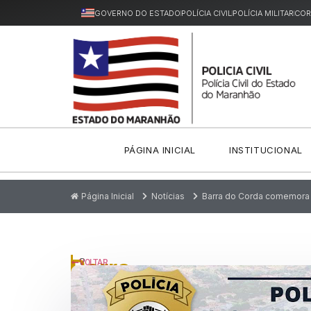
GOVERNO DO ESTADO
POLÍCIA CIVIL
POLÍCIA MILITAR
COR
PÁGINA INICIAL
INSTITUCIONAL
Página Inicial
Notícias
Barra do Corda comemora m
Barra
P
VOLTAR
u
do
bl
ic