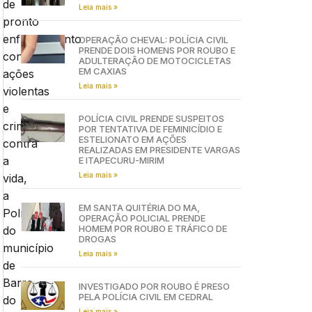
de
Leia mais »
pronto
enfrentamento
OPERAÇÃO CHEVAL: POLÍCIA CIVIL
PRENDE DOIS HOMENS POR ROUBO E
contra
ADULTERAÇÃO DE MOTOCICLETAS
EM CAXIAS
ações
Leia mais »
violentas
e
POLÍCIA CIVIL PRENDE SUSPEITOS
crimes
POR TENTATIVA DE FEMINICÍDIO E
ESTELIONATO EM AÇÕES
contra
REALIZADAS EM PRESIDENTE VARGAS
a
E ITAPECURU-MIRIM
Leia mais »
vida,
a
EM SANTA QUITÉRIA DO MA,
Polícia
OPERAÇÃO POLICIAL PRENDE
HOMEM POR ROUBO E TRÁFICO DE
do
DROGAS
município
Leia mais »
de
Barra
INVESTIGADO POR ROUBO É PRESO
PELA POLÍCIA CIVIL EM CEDRAL
do
Leia mais »