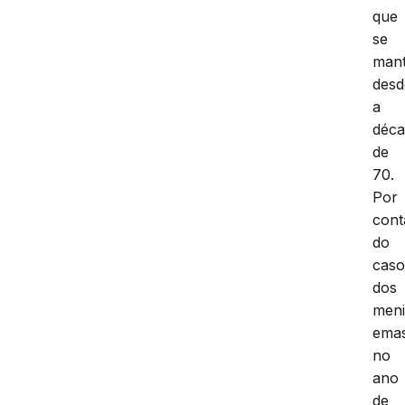
que
se
mant
desd
a
déc
de
70.
Por
cont
do
cas
dos
men
emas
no
ano
de