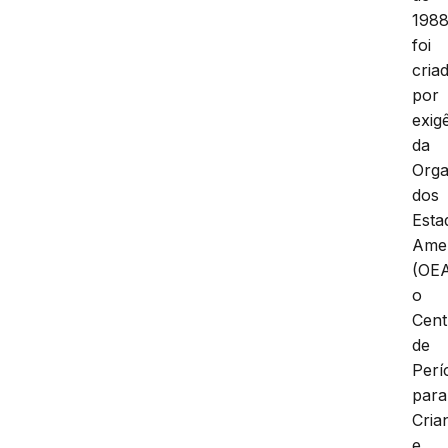
1988
foi
cria
por
exig
da
Orga
dos
Esta
Ame
(OEA
o
Cent
de
Perí
para
Cria
e