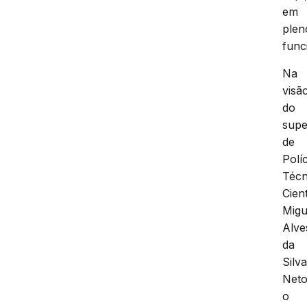
em
plen
func
Na
visã
do
supe
de
Políc
Técn
Cient
Migu
Alve
da
Silv
Neto
o