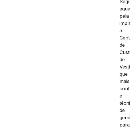
Segu
agu
pela
impl
a
Cent
de
Cust
de
Vest
que
mais
conh
e
técn
de
gené
para