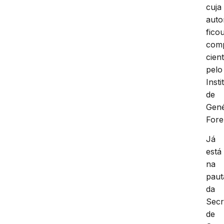
cuja
auto
fico
com
cien
pelo
Insti
de
Gené
Fore
Já
está
na
paut
da
Secr
de