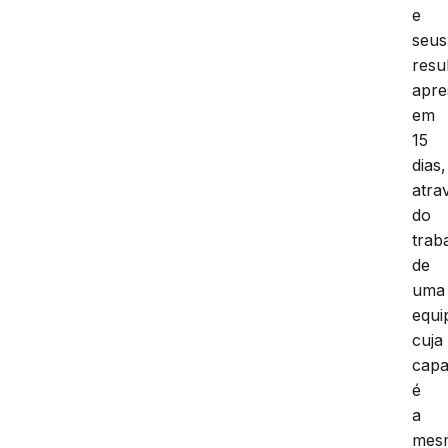
e
seus
resu
apre
em
15
dias,
atra
do
trab
de
uma
equi
cuja
capa
é
a
mes