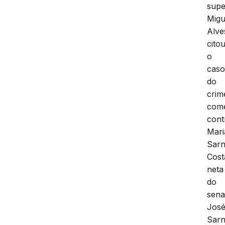
supe
Migu
Alve
cito
o
cas
do
crim
come
cont
Mari
Sar
Cost
neta
do
sena
Jos
Sarn