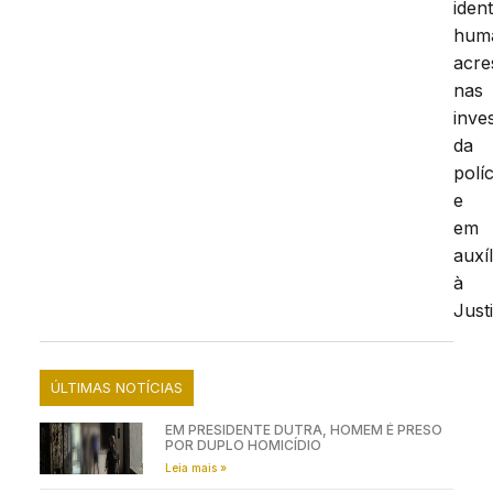
iden
hum
acre
nas
inve
da
políc
e
em
auxíl
à
Just
ÚLTIMAS NOTÍCIAS
EM PRESIDENTE DUTRA, HOMEM É PRESO
POR DUPLO HOMICÍDIO
Leia mais »