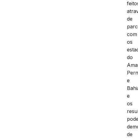
feito
atra
de
parc
com
os
esta
do
Ama
Per
e
Bahi
e
os
resu
pode
dem
de