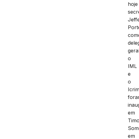
hoje
secr
Jeff
Port
com
dele
gera
o
IML
e
o
Icri
for
ina
em
Timo
Som
em