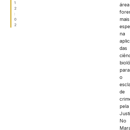
1
área
2
fore
:
mais
0
2
espe
na
apli
das
ciên
biol
para
o
escl
de
crim
pela
Just
No
Mar