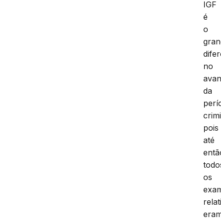
IGF
é
o
gran
difer
no
ava
da
perí
crimi
pois
até
entã
todo
os
exa
relat
era