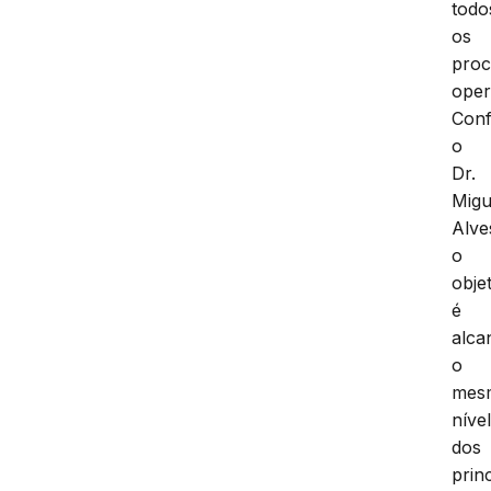
todo
os
proc
oper
Con
o
Dr.
Migu
Alve
o
obje
é
alca
o
mes
níve
dos
prin