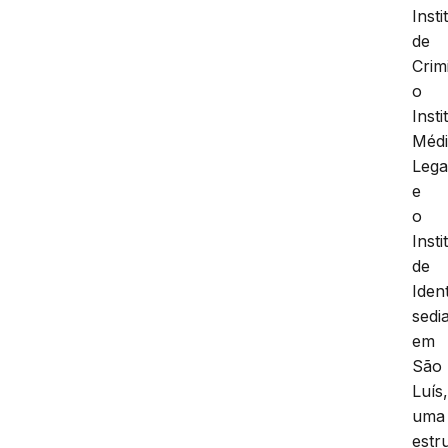
Insti
de
Crimi
o
Insti
Méd
Lega
e
o
Insti
de
Iden
sedi
em
São
Luís
uma
estr