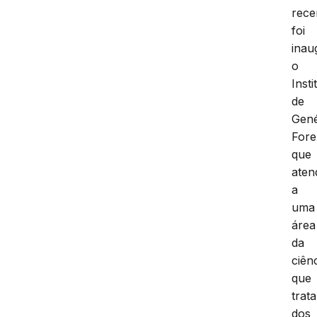
rece
foi
inau
o
Insti
de
Gené
Fore
que
aten
a
uma
área
da
ciên
que
trata
dos