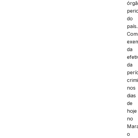
órgã
peric
do
país.
Com
exe
da
efet
da
perí
crim
nos
dias
de
hoje
no
Mar
o