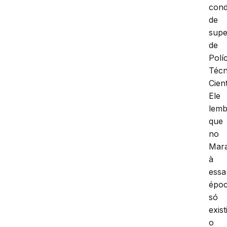
cond
de
supe
de
Políc
Técn
Cient
Ele
lemb
que
no
Mar
à
essa
époc
só
exis
o