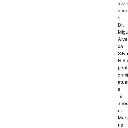
ava
enco
o
Dr.
Migu
Alve
da
Silv
Neto
peri
crim
atua
a
18
ano
no
Mar
na