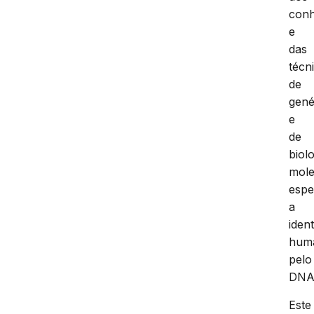
conh
e
das
técn
de
gené
e
de
biol
mole
espe
a
iden
hum
pelo
DNA
Este