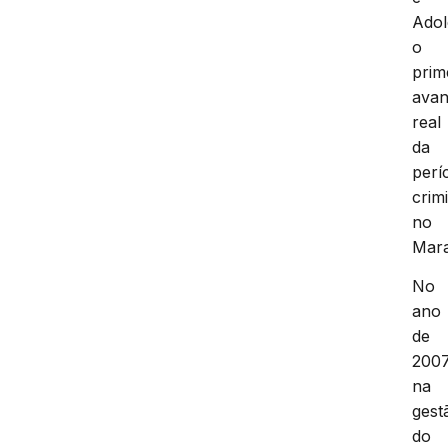
Adol
o
prim
ava
real
da
perí
crim
no
Mar
No
ano
de
2007
na
gest
do