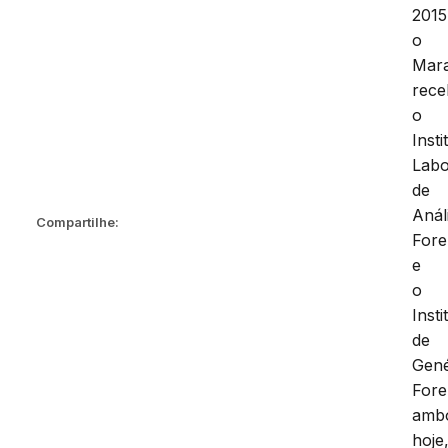
2015
o
Mar
rec
o
Insti
Labo
de
Anál
Compartilhe:
Fore
e
o
Insti
de
Gené
Fore
amb
hoje