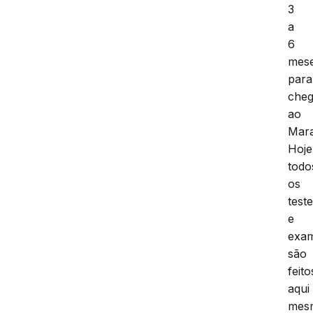
3
a
6
mes
para
cheg
ao
Mar
Hoje
todo
os
test
e
exa
são
feito
aqui
mes