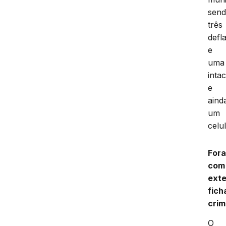
sen
três
defl
e
uma
intac
e
aind
um
celul
Fora
com
ext
fich
crim
O