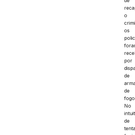
de
reca
o
crim
os
polic
for
rece
por
disp
de
arm
de
fogo
No
intui
de
tent