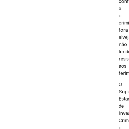
conf
e
o
crim
fora
alve
não
tend
resi
aos
feri
O
Supe
Esta
de
Inve
Crim
o