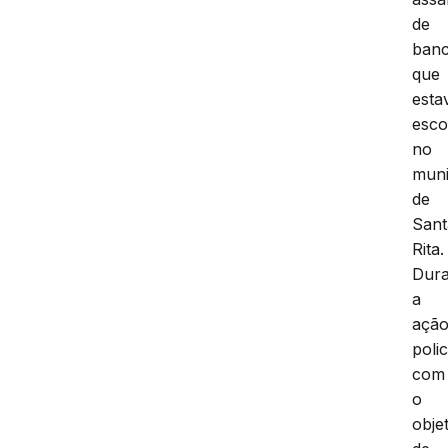
de
ban
que
esta
esco
no
muni
de
Sant
Rita.
Dura
a
açã
polic
com
o
obje