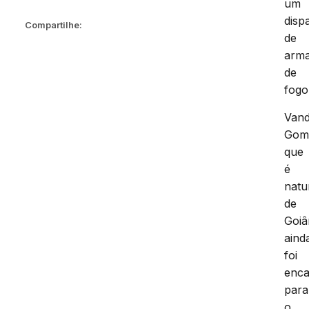
um
disp
Compartilhe:
de
arm
de
fogo
Vand
Gom
que
é
natu
de
Goiâ
aind
foi
enc
para
o