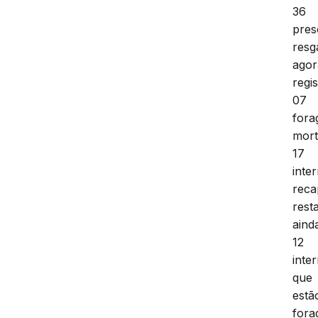
36
pres
resg
agor
regi
07
fora
mort
17
inte
reca
rest
aind
12
inte
que
estã
fora