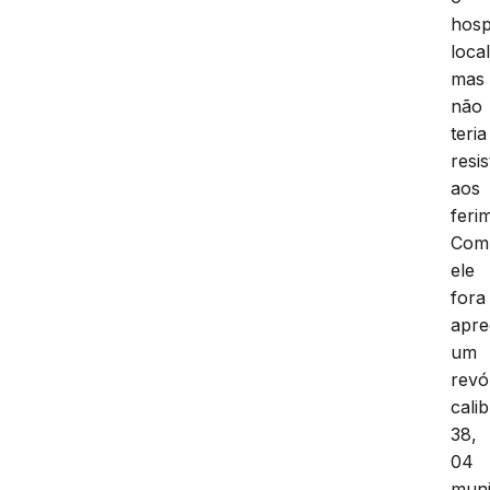
hosp
local
mas
não
teria
resis
aos
feri
Com
ele
fora
apre
um
revó
cali
38,
04
muni