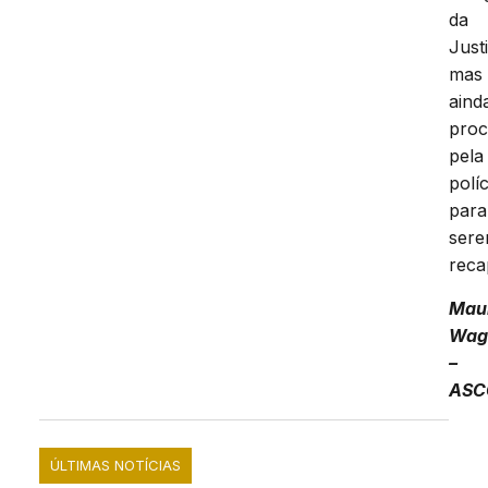
da
Just
mas
aind
proc
pela
políc
para
ser
reca
Mau
Wag
–
ASC
ÚLTIMAS NOTÍCIAS