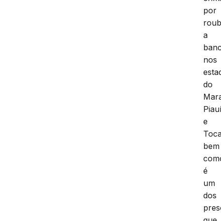
por
rou
a
ban
nos
esta
do
Mar
Piau
e
Toca
bem
com
é
um
dos
pres
que