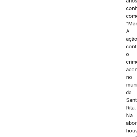
anos
conh
com
“Mar
A
açã
cont
o
crim
acon
no
muni
de
Sant
Rita.
Na
abo
hou