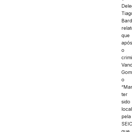
Dele
Tiag
Bard
rela
que
apó
o
crim
Vand
Gom
o
“Mar
ter
sido
loca
pela
SEIC
que