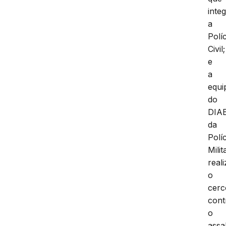
inte
a
Políc
Civil;
e
a
equi
do
DIAE
da
Políc
Milit
real
o
cerc
cont
o
assa