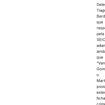
Dele
Tiag
Bard
que
res
pela
SEI
adia
aind
que
“Van
Gom
o
Mart
poss
exte
fich
crim