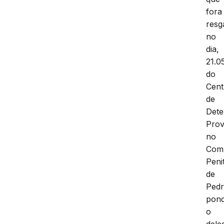
fora
resg
no
dia,
21.0
do
Cent
de
Det
Prov
no
Com
Peni
de
Pedr
pon
o
dele