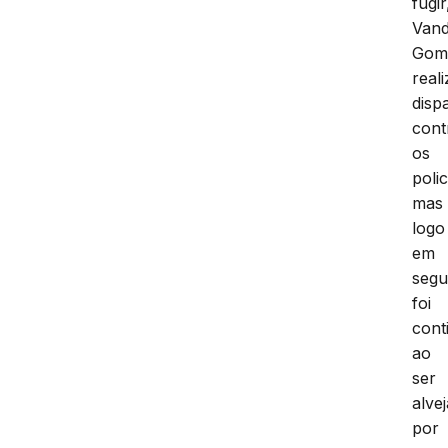
fugir
Vand
Gom
real
disp
cont
os
polic
mas
logo
em
segu
foi
cont
ao
ser
alve
por