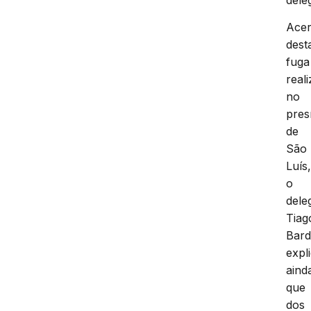
Ace
dest
fuga
real
no
pres
de
São
Luís
o
dele
Tiag
Bard
expl
aind
que
dos