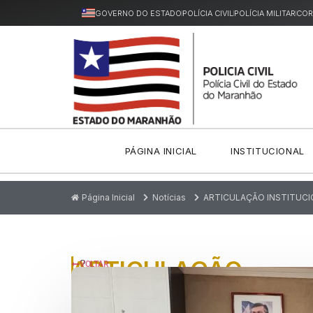
GOVERNO DO ESTADO
POLÍCIA CIVIL
POLÍCIA MILITAR
COR
PÁGINA INICIAL
INSTITUCIONAL
Página Inicial
Notícias
ARTICULAÇÃO INSTITUCI
ARTICULAÇÃO
P
VOLTAR
u
INSTITUCIONAL
bl
ic