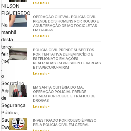
Leia mais »
NILSON
FIGUEIREDO
OPERAÇÃO CHEVAL: POLÍCIA CIVIL
PRENDE DOIS HOMENS POR ROUBO E
Na
ADULTERAÇÃO DE MOTOCICLETAS
EM CAXIAS
manhã
Leia mais »
desta
terça-
POLÍCIA CIVIL PRENDE SUSPEITOS
feira
POR TENTATIVA DE FEMINICÍDIO E
ESTELIONATO EM AÇÕES
(19)
REALIZADAS EM PRESIDENTE VARGAS
E ITAPECURU-MIRIM
,
Leia mais »
o
Secretário
EM SANTA QUITÉRIA DO MA,
Adjunto
OPERAÇÃO POLICIAL PRENDE
HOMEM POR ROUBO E TRÁFICO DE
de
DROGAS
Segurança
Leia mais »
Pública,
Saulo
INVESTIGADO POR ROUBO É PRESO
PELA POLÍCIA CIVIL EM CEDRAL
Ewerton,
Leia mais »