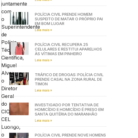
juntamente
com
POLÍCIA CIVIL PRENDE HOMEM
o
SUSPEITO DE MATAR O PRÓPRIO PAI
EM BOM LUGAR
Superintendente
Leia mais »
de
Polícia
POLÍCIA CIVIL RECUPERA 25
CELULARES E RESTITUI APARELHOS
Técnico
ÀS VÍTIMAS EM PINHEIRO
Científica,
Leia mais »
Miguel
Alves,
TRÁFICO DE DROGAS: POLÍCIA CIVIL
PRENDE CASAL NA ZONA RURAL DE
o
TIMON
Diretor
Leia mais »
Geral
do
INVESTIGADO POR TENTATIVA DE
HOMICÍDIO E HOMICÍDIO É PRESO EM
CIOPS,
SANTA QUITÉRIA DO MARANHÃO
CEL
Leia mais »
Luongo,
o
POLÍCIA CIVIL PRENDE NOVE HOMENS