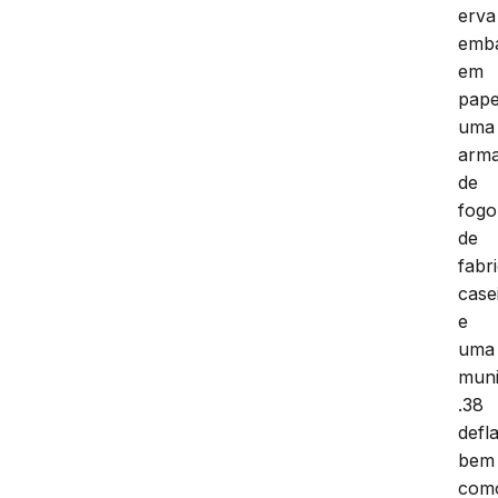
erva
emb
em
pape
uma
arm
de
fogo
de
fabr
case
e
uma
mun
.38
defl
bem
com