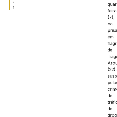
4
quar
1
feira
(7),
na
pris
em
flag
de
Tiag
Aro
(22),
susp
pelo
crim
de
tráfi
de
drog