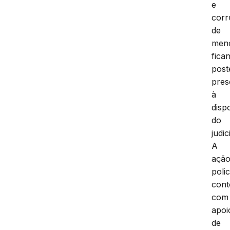
e
cor
de
men
fica
post
pres
à
disp
do
judic
A
açã
polic
con
com
apoi
de