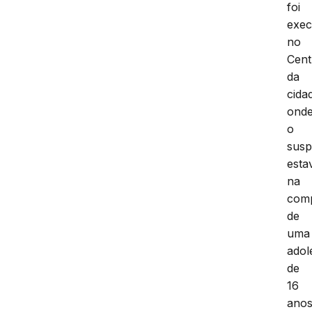
foi
exec
no
Cent
da
cida
ond
o
susp
esta
na
com
de
uma
adol
de
16
ano