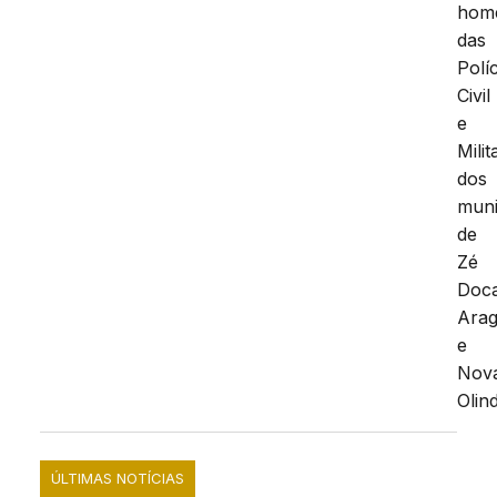
hom
das
Polí
Civil
e
Milit
dos
muni
de
Zé
Doc
Ara
e
Nov
Olin
ÚLTIMAS NOTÍCIAS