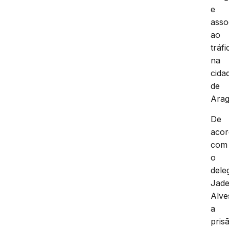
e
asso
ao
tráfi
na
cida
de
Arag
De
aco
com
o
dele
Jade
Alve
a
pris