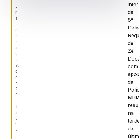
f
inte
ei
da
r
a
8ª
,
Dele
8
Regi
d
e
de
a
Zé
g
Doc
o
st
com
o
apoi
d
da
e
2
Políc
0
Milit
1
resu
9
à
na
s
tard
1
da
7
últi
: