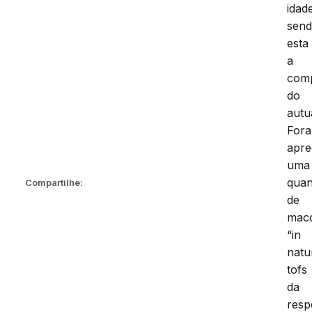
idad
sen
esta
a
com
do
autu
For
apre
uma
quan
Compartilhe:
de
mac
“in
natu
tofs
da
resp