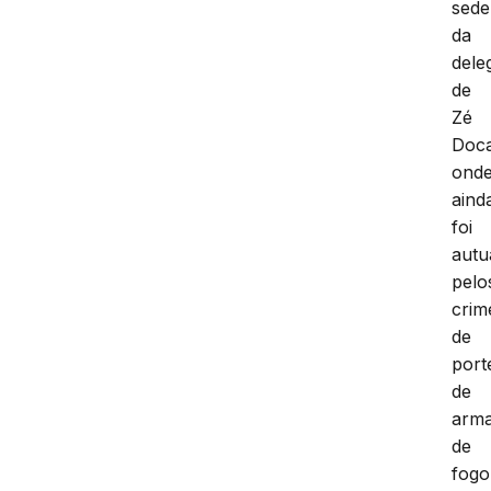
sede
da
dele
de
Zé
Doc
ond
aind
foi
autu
pelo
crim
de
port
de
arm
de
fogo