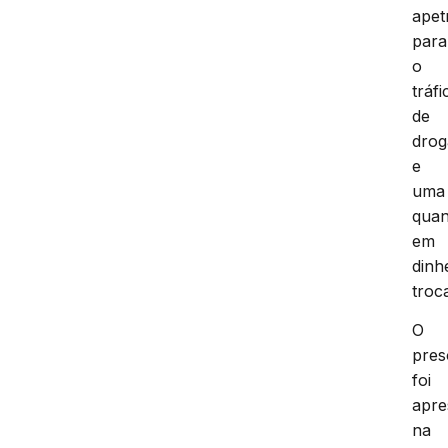
apet
para
o
tráfi
de
drog
e
uma
quan
em
dinh
troc
O
pres
foi
apre
na