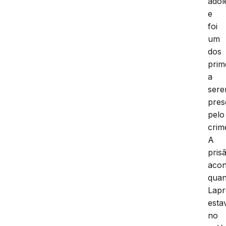
adol
e
foi
um
dos
prim
a
ser
pres
pelo
crim
A
pris
acon
qua
Lapr
esta
no