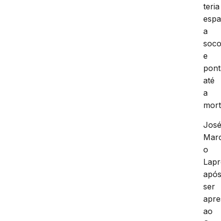
teria
esp
a
soc
e
pont
até
a
mort
Jos
Marc
o
Lapr
apó
ser
apre
ao