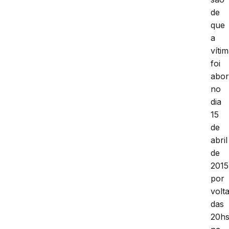
de
que
a
víti
foi
abo
no
dia
15
de
abril
de
2015
por
volt
das
20hs