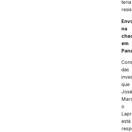
teria
resis
Env
na
cha
em
Pana
Cons
das
inve
que
Jos
Marc
o
Lapr
está
res