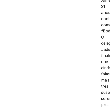
Alme
21
anos
conh
com
“Bod
O
dele
Jade
final
que
aind
falt
mais
três
susp
ser
pres