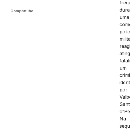
freq
dura
Compartilhe:
uma
com
polic
milit
reag
atin
fata
um
crim
ident
por
Valb
Sant
o“Pe
Na
sequ