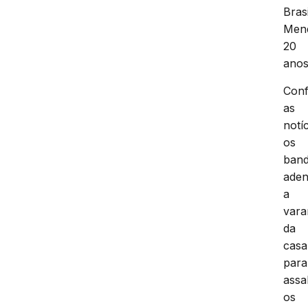
Brasi
Men
20
anos
Con
as
notíc
os
band
aden
a
vara
da
casa
para
assa
os