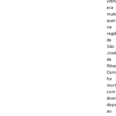
víti
era
muit
quer
na
regi
de
São
Jos
de
Riba
Osm
foi
mor
com
dive
disp
ao