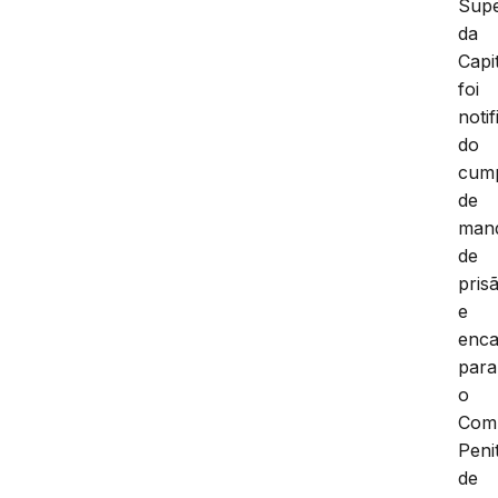
Supe
da
Capit
foi
noti
do
cum
de
man
de
pris
e
enc
para
o
Com
Peni
de