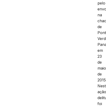
pelo
envo
na
chac
de
Pon
Verd
Pana
em
23
de
mai
de
2015
Nest
açã
deli
foi