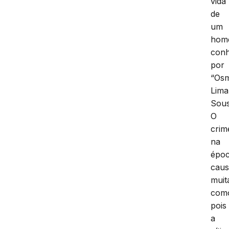
vida
de
um
hom
conh
por
“Os
Lima
Sous
O
crim
na
épo
cau
muit
com
pois
a