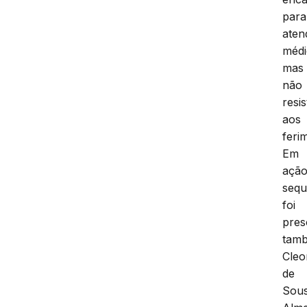
para
aten
médi
mas
não
resis
aos
feri
Em
açã
sequ
foi
pres
tam
Cleo
de
Sou