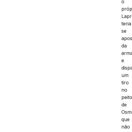
o
próp
Lapr
teria
se
apo
da
arm
e
disp
um
tiro
no
peit
de
Osm
que
não