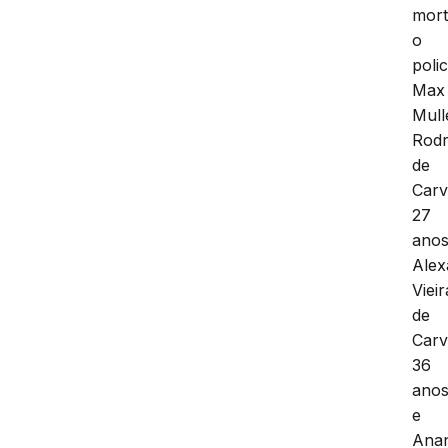
mor
o
polic
Max
Mull
Rodr
de
Carv
27
anos
Alex
Vieir
de
Carv
36
ano
e
Ana