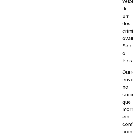
veló
de
um
dos
crim
oVal
Sant
o
Pezã
Outr
envo
no
crim
que
mor
em
conf
com