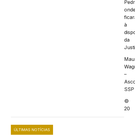
Pedr
ond
ficar
à
disp
da
Just
Mau
Wag
–
Asc
SSP
©
20
ÚLTIMAS NOTÍCIAS