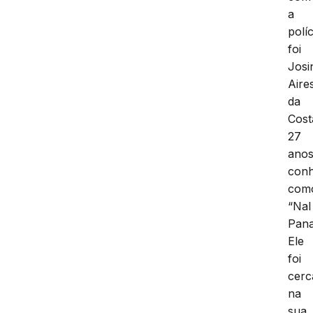
a
políc
foi
Josi
Aire
da
Cost
27
anos
conh
com
“Nal
Pana
Ele
foi
cerc
na
sua