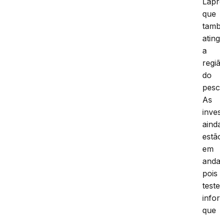
Lapr
que
tam
ating
a
regi
do
pesc
As
inve
aind
estã
em
and
pois
test
info
que