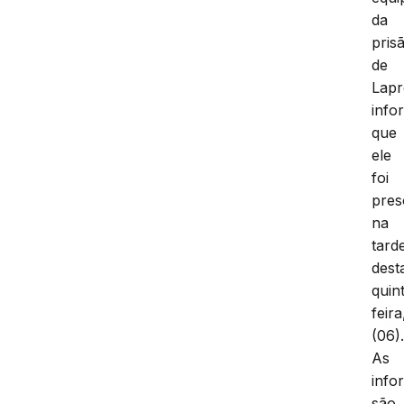
da
pris
de
Lapr
info
que
ele
foi
pres
na
tard
dest
quin
feira
(06)
As
info
são