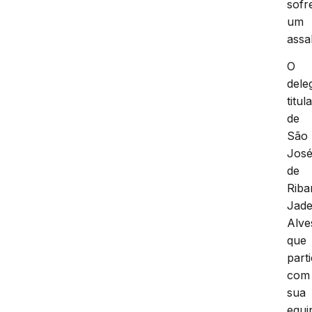
sofr
um
assal
O
dele
titul
de
São
Jos
de
Riba
Jade
Alve
que
part
com
sua
equi