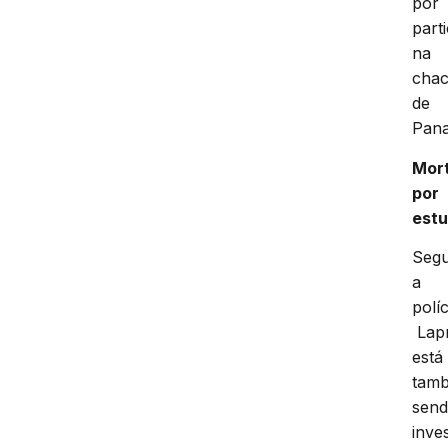
por
part
na
chac
de
Pana
Mor
por
est
Seg
a
políc
Lapr
está
tam
sen
inve