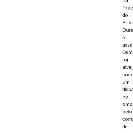
na
Pra
do
Bolo
Dura
o
assa
Osm
foi
alve
com
um
disp
no
omb
pelo
com
de