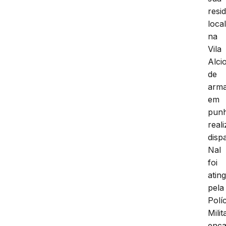
resi
loca
na
Vila
Alci
de
arm
em
pun
real
disp
Nal
foi
atin
pela
Políc
Milit
enc