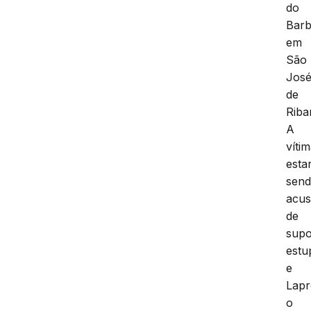
do
Bar
em
São
Jos
de
Riba
A
víti
estar
sen
acu
de
supo
estu
e
Lapr
o