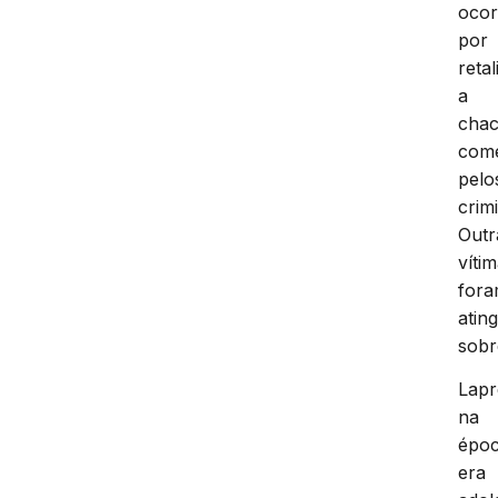
ocor
por
reta
a
chac
come
pelo
crim
Outr
víti
for
atin
sobr
Lapr
na
époc
era