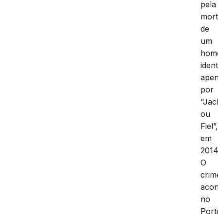
pela
mor
de
um
hom
ident
ape
por
“Jac
ou
Fiel”
em
2014
O
crim
acon
no
Port