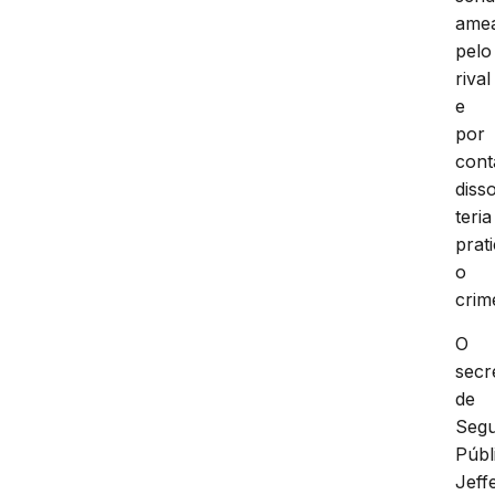
ame
pelo
rival
e
por
cont
disso
teria
prat
o
crim
O
secr
de
Seg
Públ
Jeff