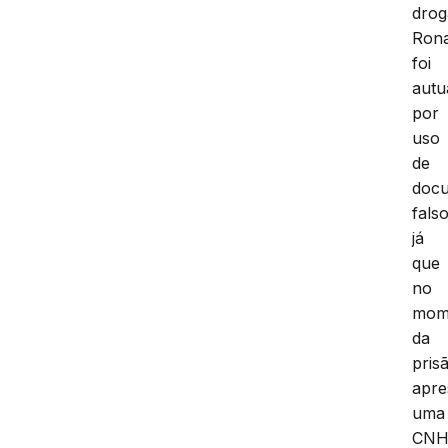
drog
Ron
foi
autu
por
uso
de
doc
falso
já
que
no
mom
da
pris
apre
uma
CN