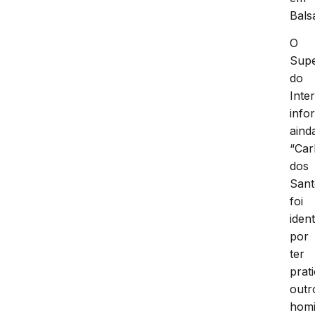
Bals
O
Supe
do
Inter
info
aind
“Car
dos
Sant
foi
ident
por
ter
prat
outr
homi