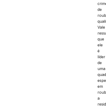
crim
de
rou
quali
Vale
ress
que
ele
é
líder
de
uma
quad
espe
em
rou
a
resi