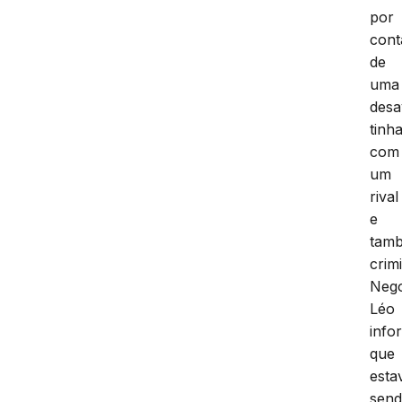
por
cont
de
uma
des
tinh
com
um
rival
e
tam
crim
Neg
Léo
info
que
esta
sen