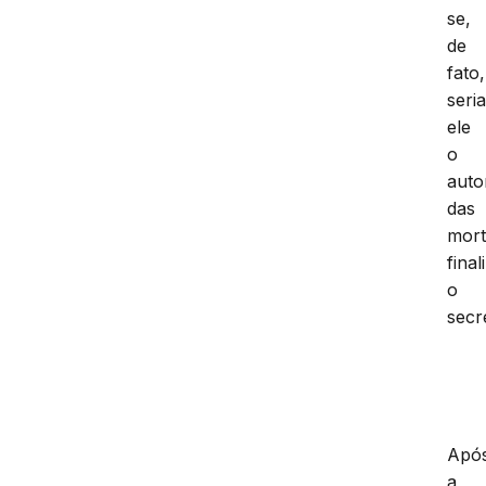
se,
de
fato,
seri
ele
o
auto
das
mort
final
o
secr
Apó
a