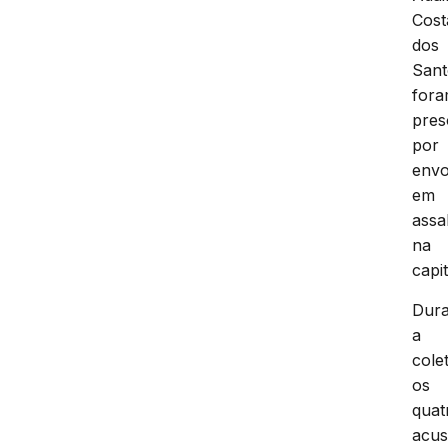
Cost
dos
Sant
for
pres
por
envo
em
assa
na
capit
Dura
a
colet
os
quat
acu