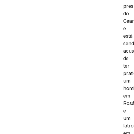
pres
do
Cea
e
está
sen
acu
de
ter
prat
um
homi
em
Rosá
e
um
latro
em