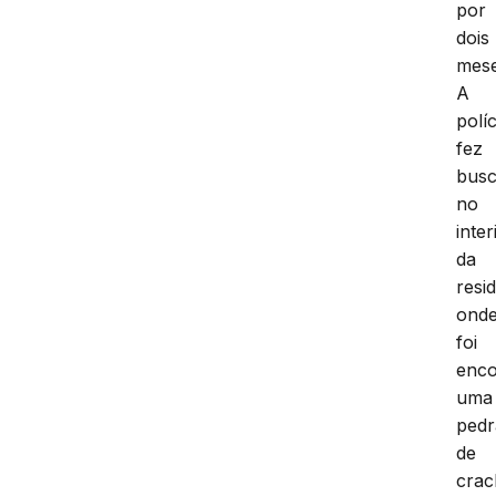
por
dois
mese
A
políc
fez
bus
no
inter
da
resi
ond
foi
enco
uma
pedr
de
crac