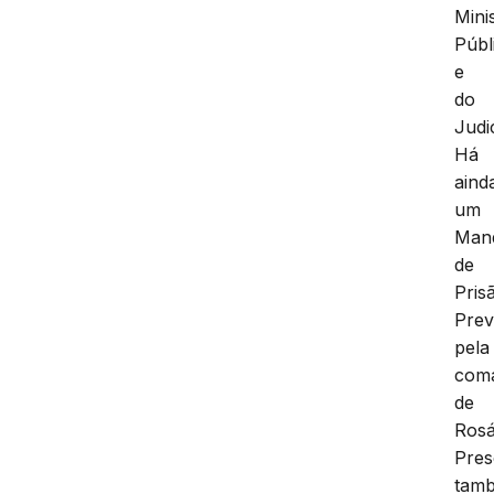
Mini
Públ
e
do
Judic
Há
aind
um
Man
de
Pris
Prev
pela
com
de
Rosá
Pres
tam