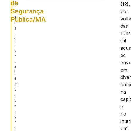
a
de
(12),
-
Segurança
por
f
ei
Pública/MA
volt
r
das
a
10hs
,
1
04
2
acu
d
de
e
s
envo
e
em
t
dive
e
m
crim
b
na
r
capit
o
d
e
e
no
2
inter
0
um
1