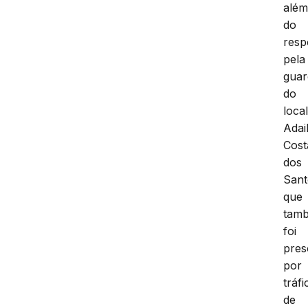
alé
do
resp
pela
guar
do
loca
Adai
Cost
dos
Sant
que
tam
foi
pres
por
tráfi
de