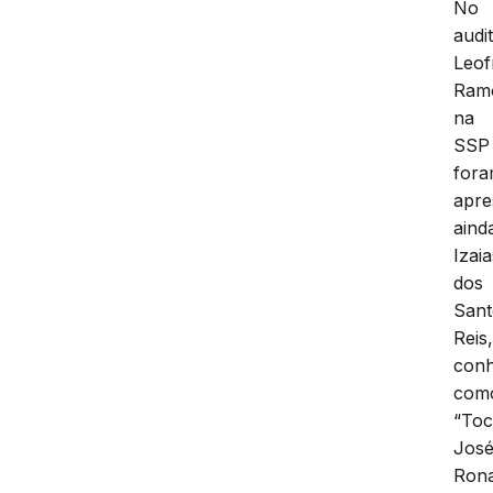
No
audi
Leof
Ram
na
SSP
for
apre
aind
Izaia
dos
Sant
Reis
conh
com
“Toc
Jos
Ron