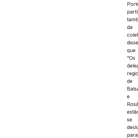
Port
part
tam
da
colet
diss
que
“Os
dele
regi
de
Bals
e
Rosá
estã
se
desl
para