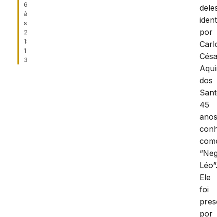
6
dele
à
ident
s
por
2
1:
Carl
1
Césa
3
Aqu
dos
Sant
45
anos
conh
com
“Ne
Léo”
Ele
foi
pres
por