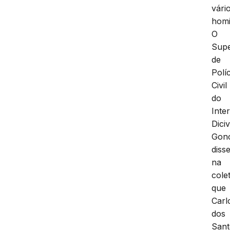
vári
homi
O
Supe
de
Políc
Civil
do
Inter
Diciv
Gonç
diss
na
cole
que
Carl
dos
Sant