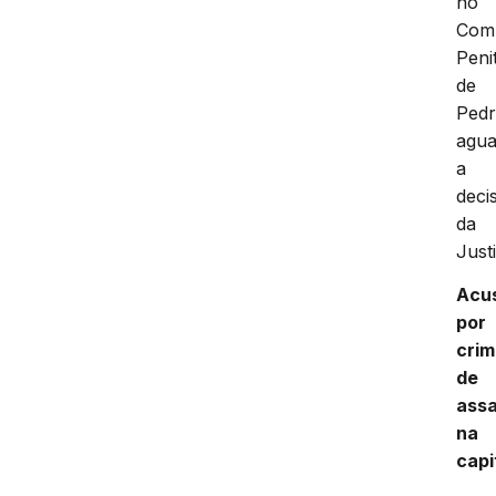
no
Com
Peni
de
Pedr
agu
a
deci
da
Just
Acu
por
cri
de
assa
na
capi