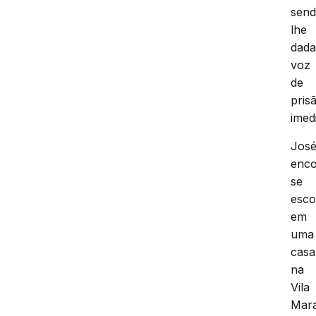
sen
lhe
dad
voz
de
pris
imed
Jos
enco
se
esco
em
uma
casa
na
Vila
Mara