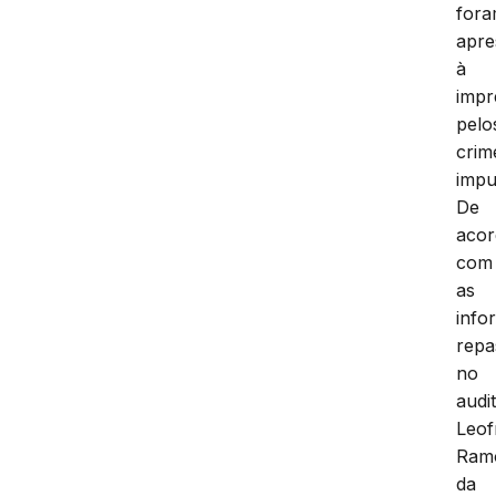
for
apre
à
impr
pelo
crim
impu
De
aco
com
as
info
repa
no
audi
Leof
Ram
da