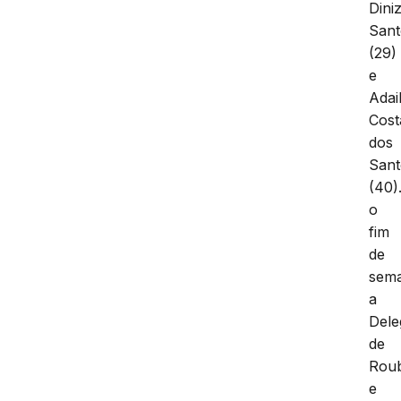
Dini
Sant
(29)
e
Adai
Cost
dos
Sant
(40)
o
fim
de
sem
a
Dele
de
Rou
e