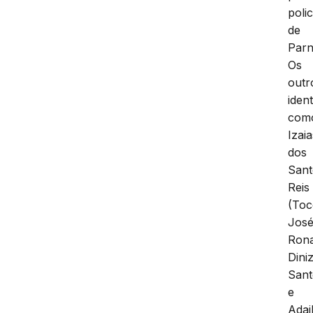
polic
de
Parn
Os
outr
ident
com
Izaia
dos
Sant
Reis
(Toc
Jos
Ron
Dini
Sant
e
Adai