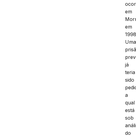
ocor
em
Morr
em
1998
Um
pris
prev
já
teria
sido
pedi
a
qual
está
sob
anál
do