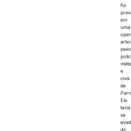
foi
pres
em
uma
ope
arti
pelo
polic
milit
e
civis
de
Parn
Ele
teria
se
evad
do