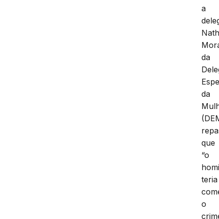
a
dele
Nath
Mor
da
Dele
Espe
da
Mul
(DE
repa
que
“o
homi
teria
come
o
crim