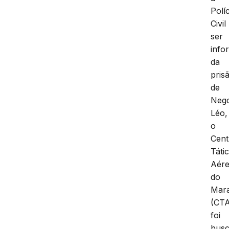
Políc
Civil
ser
info
da
pris
de
Neg
Léo,
o
Cent
Táti
Aér
do
Mar
(CT
foi
busc