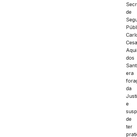
Secr
de
Seg
Públ
Carl
Cesa
Aqu
dos
Sant
era
fora
da
Just
e
susp
de
ter
prat