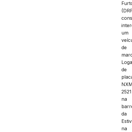
Furt
(DR
cons
inte
um
veíc
de
mar
Loga
de
plac
NX
2521
na
barr
da
Estiv
na