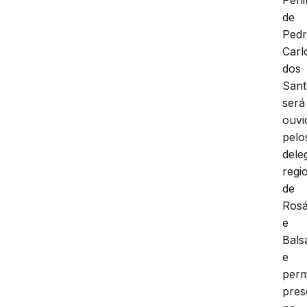
de
Pedr
Carl
dos
Sant
será
ouvi
pelo
dele
regi
de
Rosá
e
Bals
e
per
pres