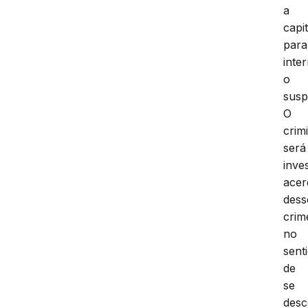
a
capit
para
inte
o
susp
O
crim
será
inve
acer
dess
crim
no
sent
de
se
desc