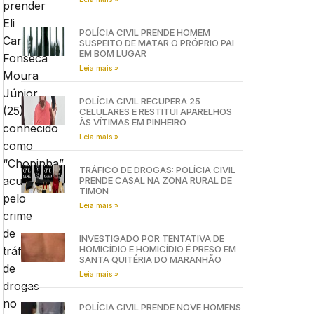
prender
Eli
POLÍCIA CIVIL PRENDE HOMEM
Carlos
SUSPEITO DE MATAR O PRÓPRIO PAI
EM BOM LUGAR
Fonseca
Leia mais »
Moura
Júnior
POLÍCIA CIVIL RECUPERA 25
(25)
CELULARES E RESTITUI APARELHOS
ÀS VÍTIMAS EM PINHEIRO
conhecido
Leia mais »
como
“Chopinha”,
TRÁFICO DE DROGAS: POLÍCIA CIVIL
acusado
PRENDE CASAL NA ZONA RURAL DE
TIMON
pelo
Leia mais »
crime
de
INVESTIGADO POR TENTATIVA DE
HOMICÍDIO E HOMICÍDIO É PRESO EM
tráfico
SANTA QUITÉRIA DO MARANHÃO
de
Leia mais »
drogas
no
POLÍCIA CIVIL PRENDE NOVE HOMENS