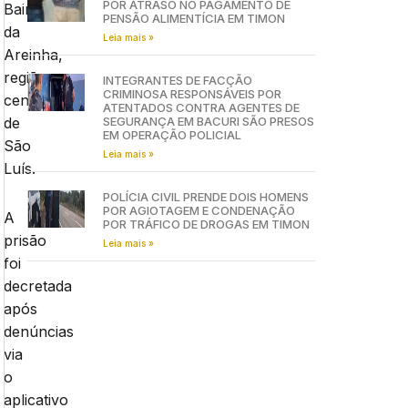
POR ATRASO NO PAGAMENTO DE
Bairro
PENSÃO ALIMENTÍCIA EM TIMON
da
Leia mais »
Areinha,
região
INTEGRANTES DE FACÇÃO
CRIMINOSA RESPONSÁVEIS POR
central
ATENTADOS CONTRA AGENTES DE
de
SEGURANÇA EM BACURI SÃO PRESOS
EM OPERAÇÃO POLICIAL
São
Leia mais »
Luís.
POLÍCIA CIVIL PRENDE DOIS HOMENS
POR AGIOTAGEM E CONDENAÇÃO
A
POR TRÁFICO DE DROGAS EM TIMON
prisão
Leia mais »
foi
decretada
após
denúncias
via
o
aplicativo