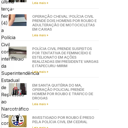
última
Leia mais »
terça-
feira
OPERAÇÃO CHEVAL: POLÍCIA CIVIL
PRENDE DOIS HOMENS POR ROUBO E
(4)
ADULTERAÇÃO DE MOTOCICLETAS
EM CAXIAS
a
Leia mais »
Polícia
Civil
POLÍCIA CIVIL PRENDE SUSPEITOS
com
POR TENTATIVA DE FEMINICÍDIO E
ESTELIONATO EM AÇÕES
intermédio
REALIZADAS EM PRESIDENTE VARGAS
da
E ITAPECURU-MIRIM
Leia mais »
Superintendência
Estadual
EM SANTA QUITÉRIA DO MA,
de
OPERAÇÃO POLICIAL PRENDE
HOMEM POR ROUBO E TRÁFICO DE
Repressão
DROGAS
ao
Leia mais »
Narcotráfico
(Senarc)
INVESTIGADO POR ROUBO É PRESO
PELA POLÍCIA CIVIL EM CEDRAL
conseguiu
Leia mais »