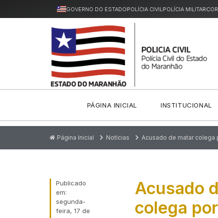
GOVERNO DO ESTADO
POLÍCIA CIVIL
POLÍCIA MILITAR
COR
PÁGINA INICIAL
INSTITUCIONAL
Página Inicial
Notícias
Acusado de matar colega po
Acusado d
Publicado
em:
segunda-
colega por
feira, 17 de