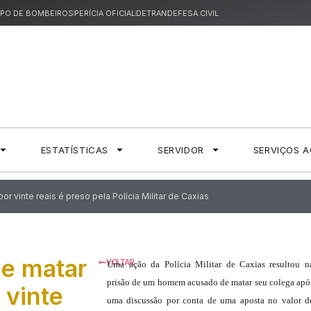
PO DE BOMBEIROS
PERÍCIA OFICIAL
DETRAN
DEFESA CIVIL
ESTATÍSTICAS
SERVIDOR
SERVIÇOS 
r vinte reais é preso pela Polícia Militar de Caxias
e matar
VOLTAR
Uma ação da Polícia Militar de Caxias resultou n
prisão de um homem acusado de matar seu colega apó
 vinte
uma discussão por conta de uma aposta no valor d