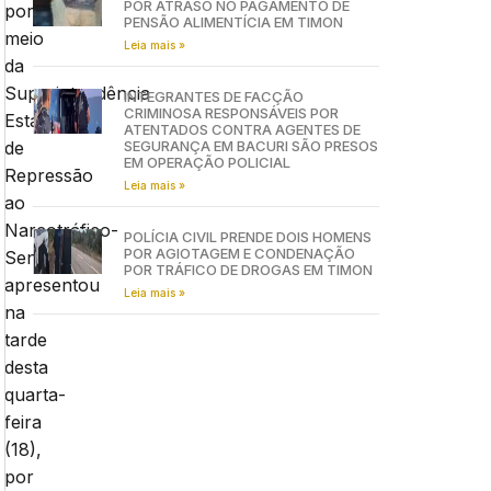
POR ATRASO NO PAGAMENTO DE
por
PENSÃO ALIMENTÍCIA EM TIMON
meio
Leia mais »
da
Superintendência
INTEGRANTES DE FACÇÃO
CRIMINOSA RESPONSÁVEIS POR
Estadual
ATENTADOS CONTRA AGENTES DE
de
SEGURANÇA EM BACURI SÃO PRESOS
EM OPERAÇÃO POLICIAL
Repressão
Leia mais »
ao
Narcotráfico-
POLÍCIA CIVIL PRENDE DOIS HOMENS
POR AGIOTAGEM E CONDENAÇÃO
Senarc,
POR TRÁFICO DE DROGAS EM TIMON
apresentou
Leia mais »
na
tarde
desta
quarta-
feira
(18),
por