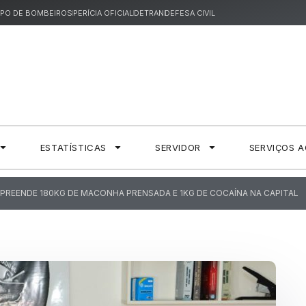
PO DE BOMBEIROS
PERÍCIA OFICIAL
DETRAN
DEFESA CIVIL
ESTATÍSTICAS
SERVIDOR
SERVIÇOS 
 APREENDE 180KG DE MACONHA PRENSADA E 1KG DE COCAÍNA NA CAPITAL