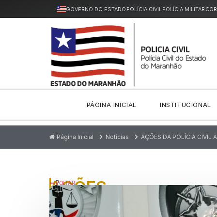
GOVERNO DO ESTADO
POLÍCIA CIVIL
POLÍCIA MILITAR
COR
PÁGINA INICIAL
INSTITUCIONAL
Página Inicial
Notícias
AÇÕES DA POLÍCIA CIVIL
AÇÕES
P
VOLTAR
u
DA
bl
ic