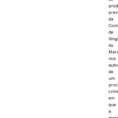
pris
prev
da
Com
de
Iting
do
Mar
nos
auto
de
um
proc
crim
em
que
a
mes