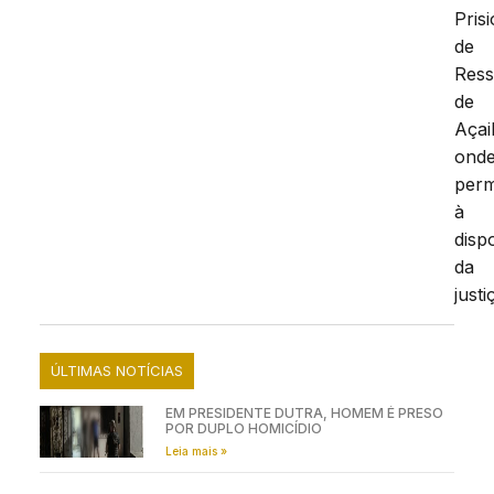
Pris
de
Ress
de
Açai
ond
per
à
disp
da
justi
ÚLTIMAS NOTÍCIAS
EM PRESIDENTE DUTRA, HOMEM É PRESO
POR DUPLO HOMICÍDIO
Leia mais »