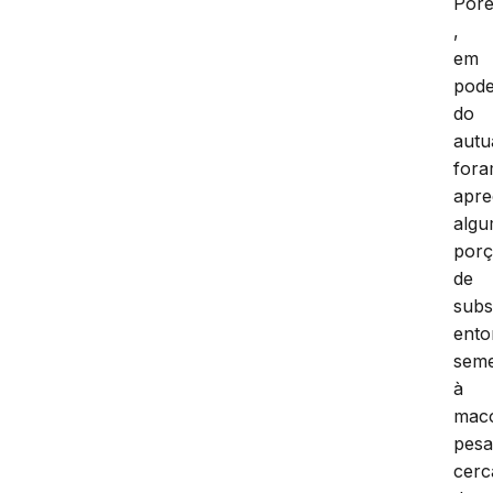
Por
,
em
pod
do
autu
for
apre
alg
por
de
subs
ento
seme
à
mac
pes
cerc