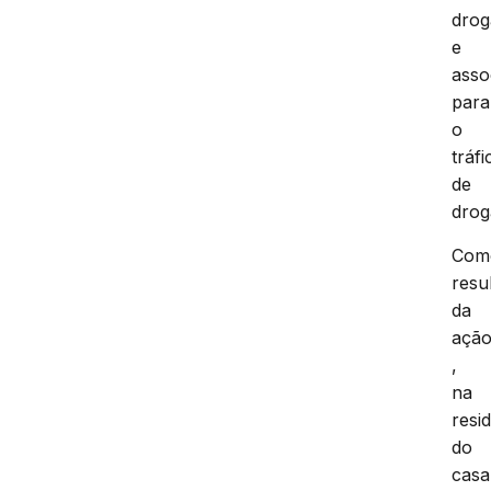
drog
e
asso
para
o
tráfi
de
drog
Com
resu
da
açã
,
na
resi
do
casa