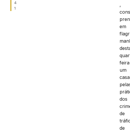
4
,
1
cons
pren
em
flag
man
dest
quar
feira
um
casa
pela
prát
dos
crim
de
tráfi
de