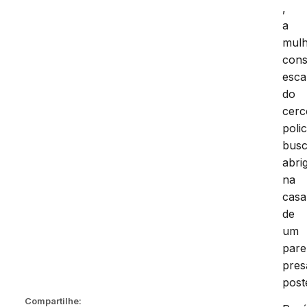
,
a
mul
cons
esca
do
cerc
polic
bus
abri
na
casa
de
um
pare
pres
post
Compartilhe: