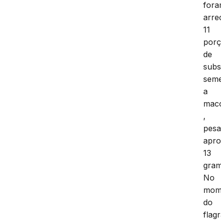
for
arre
11
por
de
subs
seme
a
mac
,
pes
apr
13
gram
No
mom
do
flag