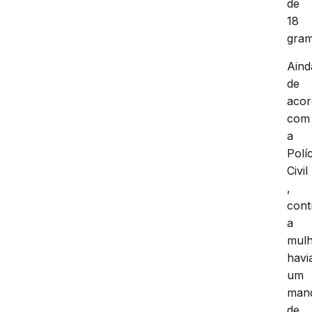
de
18
gram
Aind
de
aco
com
a
Políc
Civil
,
cont
a
mul
havi
um
man
de