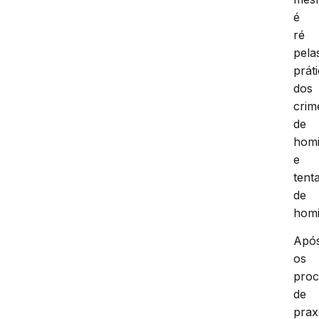
é
ré
pela
prát
dos
crim
de
homi
e
tenta
de
homi
Apó
os
proc
de
prax