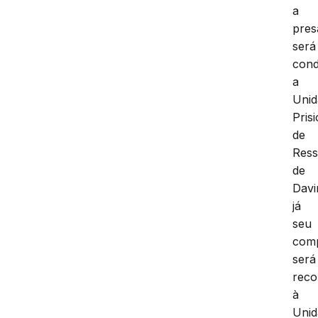
a
pres
será
cond
a
Unid
Pris
de
Ress
de
Davi
já
seu
com
será
reco
à
Unid