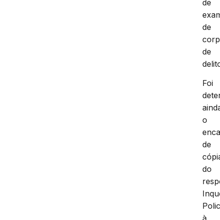
de
exa
de
cor
de
delit
Foi
dete
aind
o
enc
de
cópi
do
resp
Inqu
Polic
à