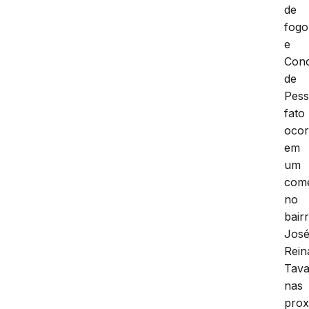
de
fogo
e
Con
de
Pess
fato
ocor
em
um
comé
no
bair
Jos
Rein
Tava
nas
prox