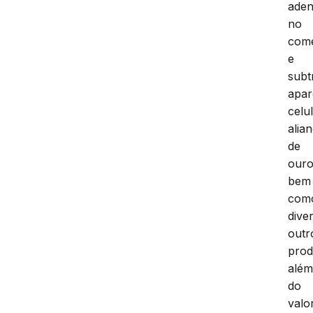
ade
no
comé
e
subt
apar
celu
alia
de
ouro
bem
com
dive
outr
prod
alé
do
valo