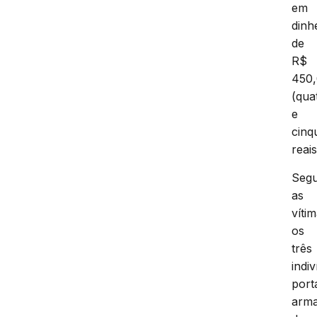
em
dinh
de
R$
450
(qua
e
cinq
reais
Seg
as
vítim
os
três
indi
por
arm