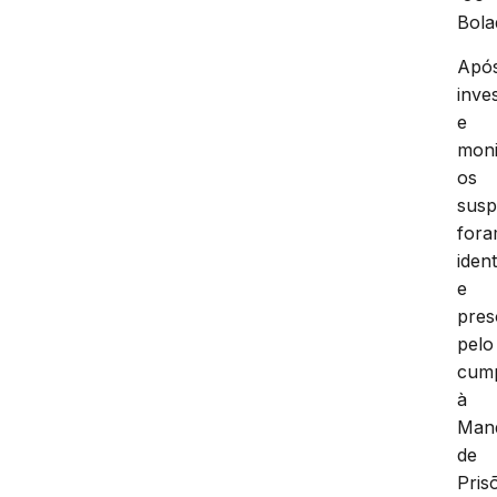
Bola
Apó
inve
e
moni
os
susp
for
ident
e
pres
pelo
cum
à
Man
de
Pris