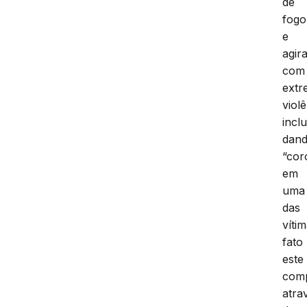
de
fogo
e
agir
com
extr
violê
incl
dan
“cor
em
uma
das
vítim
fato
este
com
atra