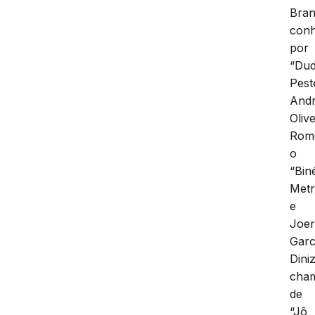
Bran
conh
por
“Du
Pest
And
Olive
Rom
o
“Bin
Metr
e
Joer
Gar
Diniz
cha
de
“Jô