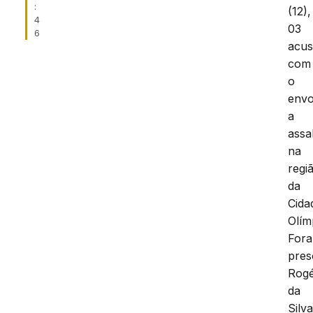
:
(12),
4
03
6
acu
com
o
envo
a
assa
na
regi
da
Cida
Olím
For
pres
Rogé
da
Silv