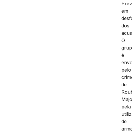
Prev
em
desf
dos
acus
O
gru
é
envo
pelo
crim
de
Rou
Majo
pela
utili
de
arm