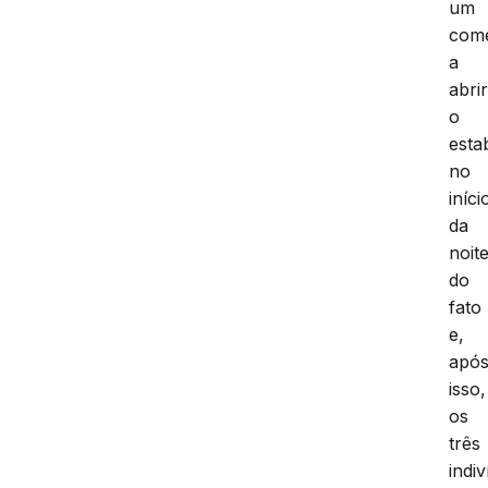
um
come
a
abri
o
esta
no
iníci
da
noit
do
fato
e,
apó
isso,
os
três
indi