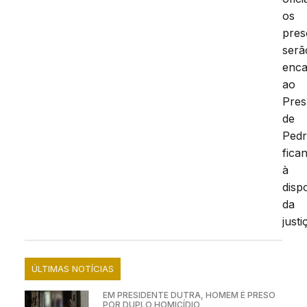
os
pres
serã
enc
ao
Pres
de
Pedr
fica
à
disp
da
justi
ÚLTIMAS NOTÍCIAS
EM PRESIDENTE DUTRA, HOMEM É PRESO
POR DUPLO HOMICÍDIO