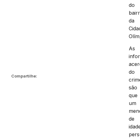
do
bair
da
Cida
Olím
As
info
acer
do
Compartilhe:
crim
são
que
um
men
de
idad
pers