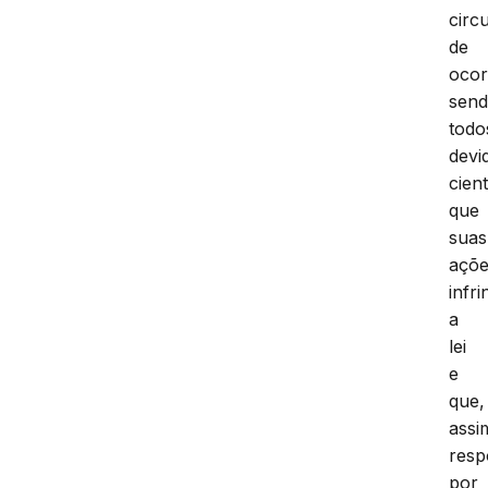
circ
de
ocor
sen
todo
devi
cient
que
suas
açõ
infr
a
lei
e
que,
assi
resp
por