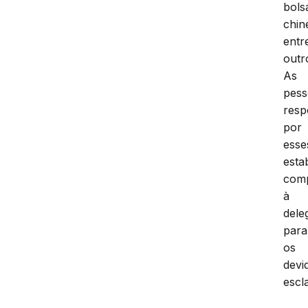
bols
chin
entr
outr
As
pess
resp
por
esse
esta
com
à
dele
para
os
devi
escl