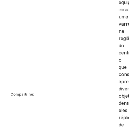
equi
inici
uma
varr
na
regi
do
cent
o
que
cons
apre
dive
Compartilhe:
obje
dent
eles
répl
de