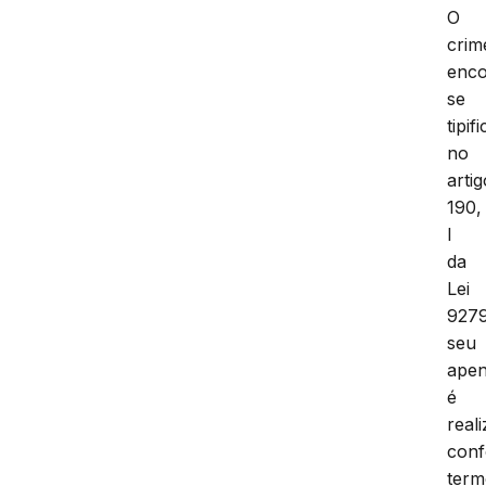
O
crim
enco
se
tipif
no
artig
190,
I
da
Lei
9279
seu
ape
é
real
con
ter