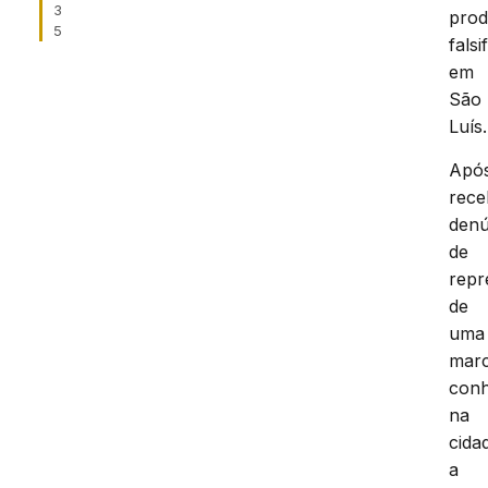
3
prod
5
falsi
em
São
Luís.
Apó
rec
denú
de
repr
de
uma
mar
conh
na
cida
a