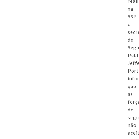
real
na
SSP,
o
secr
de
Segu
Públ
Jeff
Port
info
que
as
forç
de
segu
não
acei