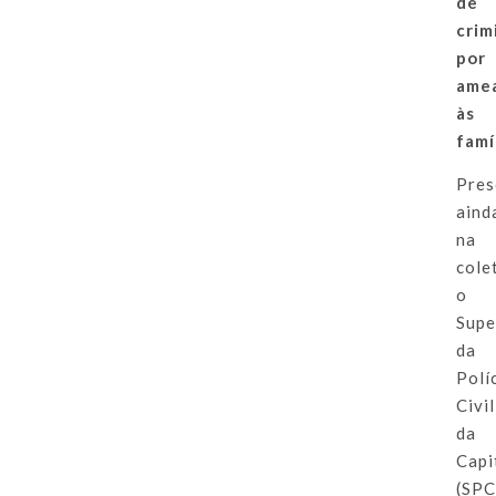
de
crim
por
ame
às
famí
Pres
aind
na
cole
o
Supe
da
Polí
Civil
da
Capi
(SPC