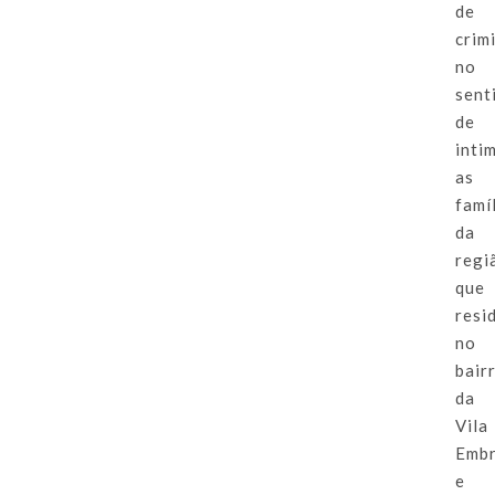
de
crim
no
sent
de
inti
as
famí
da
regi
que
resi
no
bair
da
Vila
Embr
e