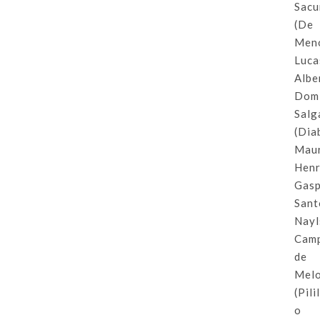
Sacu
(De
Meno
Luca
Albe
Dom
Salg
(Dia
Mau
Henr
Gas
Sant
Nayl
Cam
de
Melo
(Pili
o