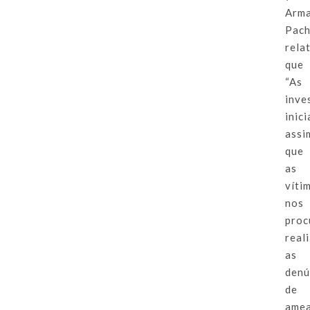
Arm
Pac
rela
que
“As
inve
inic
assi
que
as
víti
nos
proc
real
as
denú
de
amea