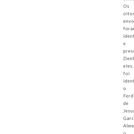
Os
oito
envo
for
iden
e
pres
Den
eles,
foi
iden
o
Ferd
de
Jesu
Garc
Alme
o