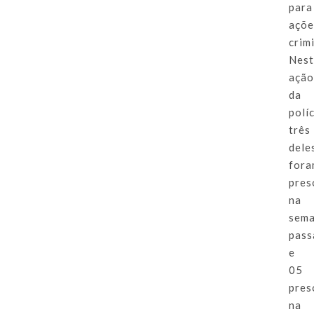
para
açõe
crim
Nes
açã
da
políc
três
dele
for
pres
na
sem
pass
e
05
pres
na