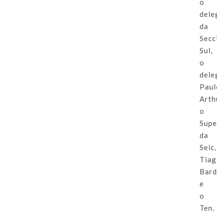
o
dele
da
Secc
Sul,
o
dele
Paul
Arth
o
Supe
da
Seic,
Tia
Bard
e
o
Ten.