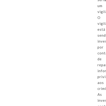
um
vigi
O
vigi
está
sen
inve
por
cont
de
repa
info
priv
aos
crim
As
inve