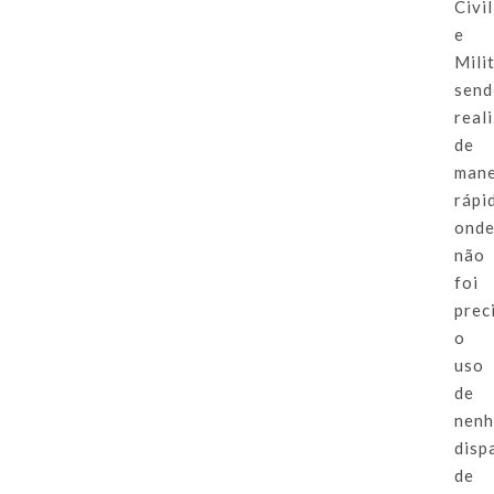
Civil
e
Milit
sen
real
de
mane
rápi
ond
não
foi
prec
o
uso
de
nen
disp
de