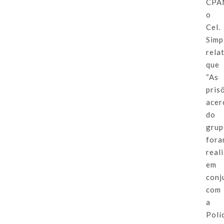
CPA
o
Cel.
Simp
rela
que
“As
pris
acer
do
gru
for
real
em
conj
com
a
Polí