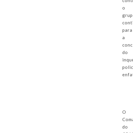
cont
o
gru
cont
para
a
conc
do
inqu
polic
enfa
O
Com
do