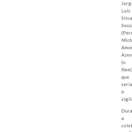
Jorg
Luís
Silv
Sou
(Per
Mich
Amo
Aze
(o
Nem)
que
seri
o
vigi
Dur
a
cole