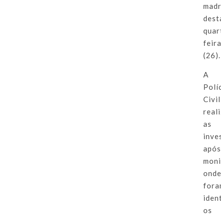
mad
dest
quar
feir
(26).
A
Polí
Civil
real
as
inve
apó
moni
ond
for
iden
os