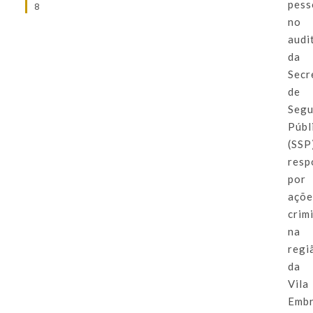
pess
8
no
audi
da
Secr
de
Segu
Públ
(SSP
resp
por
açõe
crim
na
regi
da
Vila
Embr