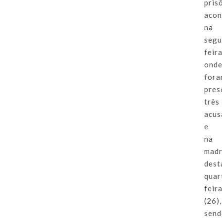
pris
acon
na
seg
feira
ond
for
pres
três
acus
e
na
mad
dest
quar
feir
(26),
sen