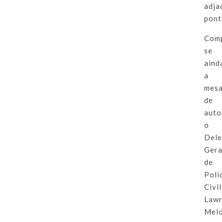
adja
pont
Com
se
aind
a
mes
de
auto
o
Del
Gera
de
Polí
Civil
Law
Melo