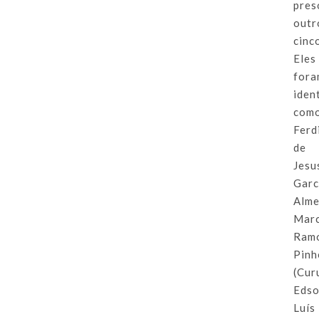
pres
outr
cinc
Eles
for
iden
com
Ferd
de
Jesu
Garc
Alme
Mar
Ram
Pinh
(Cur
Eds
Luís