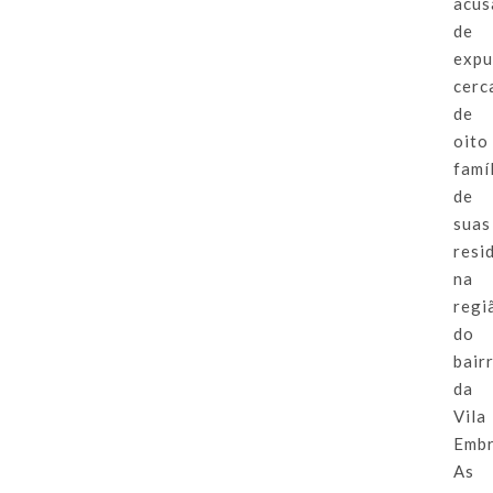
acus
de
expu
cerc
de
oito
famí
de
suas
resi
na
regi
do
bair
da
Vila
Embr
As