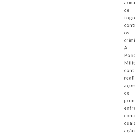
arm
de
fogo
cont
os
crim
A
Polí
Mili
cont
real
açõe
de
pron
enfr
cont
qual
açã