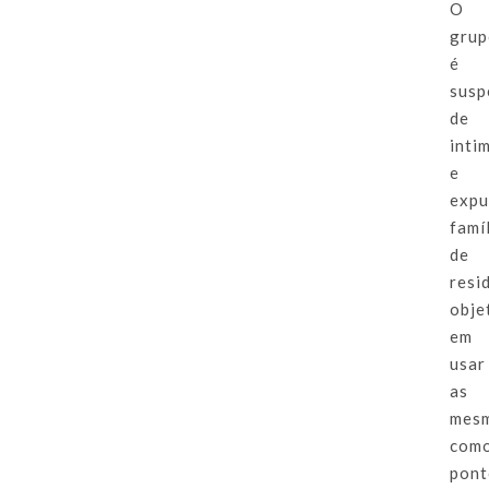
O
gru
é
susp
de
inti
e
expu
famí
de
resi
obje
em
usar
as
mes
com
pon