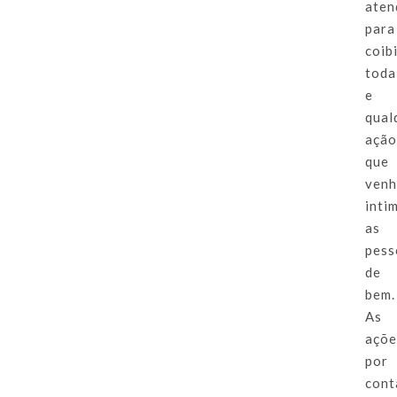
aten
para
coib
toda
e
qual
açã
que
ven
inti
as
pess
de
bem.
As
açõe
por
cont