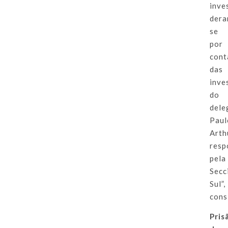
inve
dera
se
por
cont
das
inve
do
dele
Paul
Arth
resp
pela
Secc
Sul”,
cons
Pris