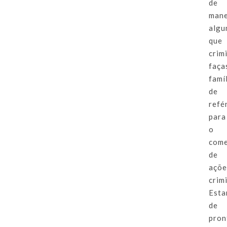
de
mane
algu
que
crim
faça
famí
de
refé
para
o
come
de
açõe
crim
Esta
de
pron