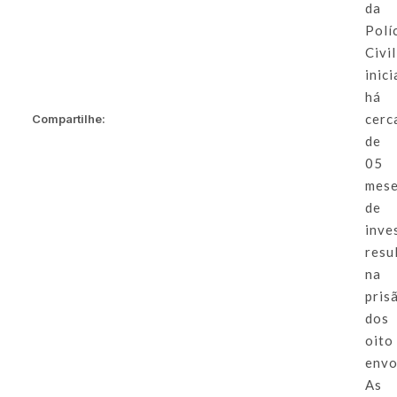
da
Polí
Civil
inic
há
cerc
Compartilhe:
de
05
mes
de
inve
resu
na
pris
dos
oito
envo
As