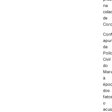
na
cida
de
Coro
Con
apu
da
Políc
Civil
do
Mar
à
épo
dos
fatos
o
acus