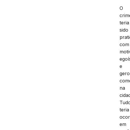
O
crim
teria
sido
prat
com
moti
egoí
e
ger
com
na
cida
Tud
teria
ocor
em