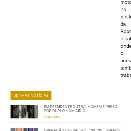
moto
no
post
da
Rodo
loca
ond
o
acu
tam
trab
ÚLTIMAS NOTÍCIAS
EM PRESIDENTE DUTRA, HOMEM É PRESO
POR DUPLO HOMICÍDIO
Leia mais »
OPERAÇÃO CHEVAL: POLÍCIA CIVIL PRENDE