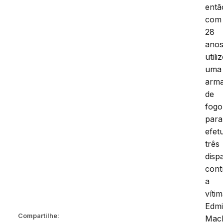
entã
com
28
anos
utili
uma
arm
de
fogo
para
efet
três
disp
cont
a
vítim
Edmi
Compartilhe:
Mac