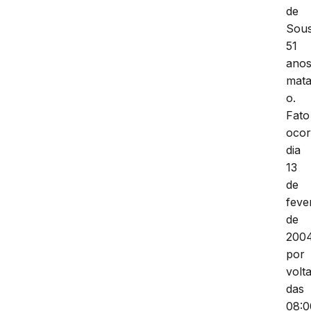
de
Sous
51
anos
mat
o.
Fato
ocor
dia
13
de
feve
de
2004
por
volt
das
08:0