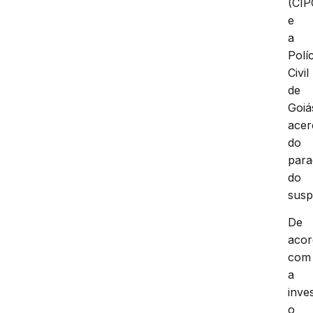
(CIP
e
a
Políc
Civil
de
Goiá
acer
do
para
do
susp
De
aco
com
a
inve
o