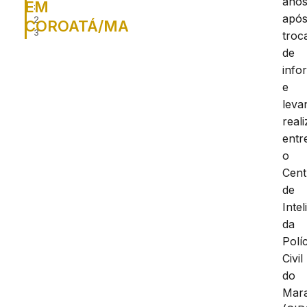
anos
EM
:
apó
2
COROATÁ/MA
3
troc
de
info
e
leva
real
entr
o
Cent
de
Intel
da
Políc
Civil
do
Mar