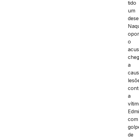
tido
um
dese
Naq
opor
o
acu
che
a
caus
lesõ
cont
a
víti
Edmi
com
golp
de