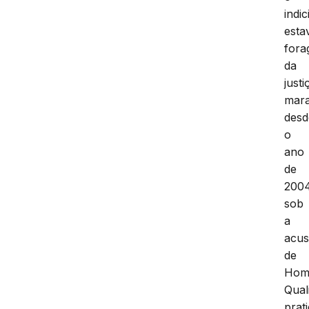
indi
esta
fora
da
justi
mar
desd
o
ano
de
2004
sob
a
acu
de
Homi
Qual
prat