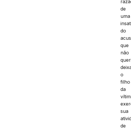
razã
de
uma
insa
do
acu
que
não
quer
deix
o
filho
da
víti
exer
sua
ativ
de