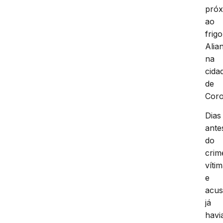
pró
ao
frigo
Alia
na
cida
de
Coro
Dias
ante
do
crim
víti
e
acu
já
hav