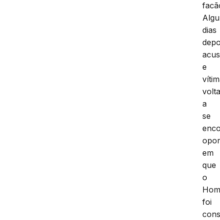
facã
Algu
dias
depo
acu
e
víti
volt
a
se
enco
opor
em
que
o
Homi
foi
con