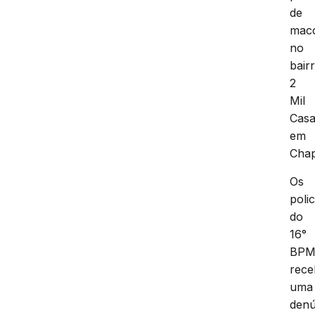
de
mac
no
bair
2
Mil
Casa
em
Chap
Os
polic
do
16°
BP
rec
uma
denú