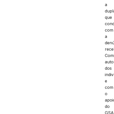
a
dupl
que
cond
com
a
denú
rece
Com
auto
dos
indi
e
com
o
apoi
do
GSA