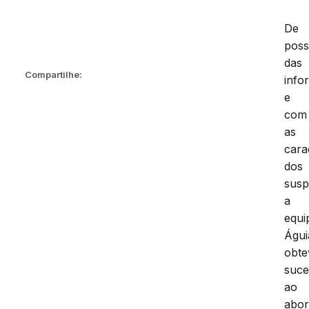
De
pos
das
Compartilhe:
info
e
com
as
cara
dos
susp
a
equi
Águi
obte
suce
ao
abor