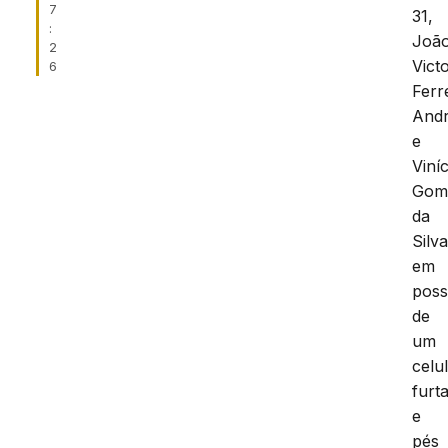
7
31,
:
Joã
2
Vict
6
Ferr
And
e
Viní
Gom
da
Silva
em
pos
de
um
celu
furt
e
pés