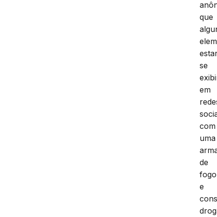
anô
que
algu
elem
esta
se
exib
em
rede
socia
com
uma
arm
de
fogo
e
con
drog