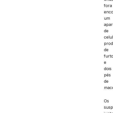
fora
enco
um
apar
de
celu
prod
de
furt
e
dois
pés
de
mac
Os
susp