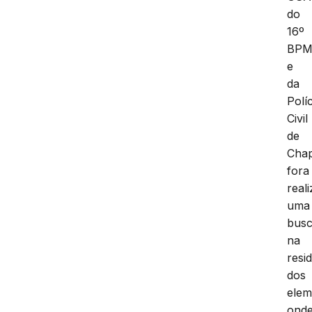
do
16º
BP
e
da
Políc
Civil
de
Chap
fora
real
uma
bus
na
resi
dos
elem
ond