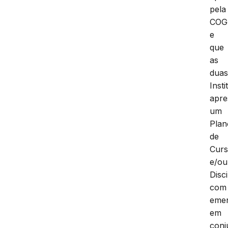
pela
COG
e
que
as
dua
Insti
apre
um
Plan
de
Cur
e/ou
Disci
com
emen
em
conj