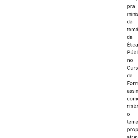
pra
mini
da
temá
da
Étic
Públ
no
Cur
de
For
assi
com
trab
o
tem
prop
atra