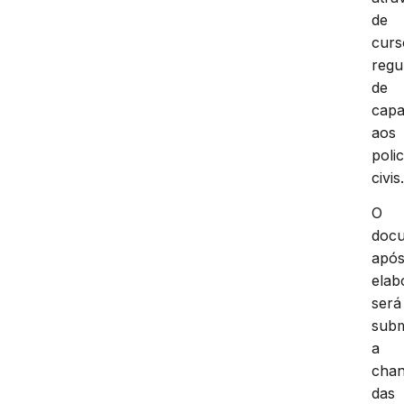
de
curs
regu
de
capa
aos
polic
civis
O
doc
apó
elab
será
subm
a
chan
das