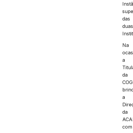
Inst
supe
das
dua
Insti
Na
ocas
a
Titul
da
COG
brin
a
Dire
da
ACA
com