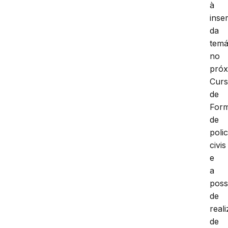
à
inse
da
temá
no
pró
Cur
de
For
de
polic
civis
e
a
poss
de
real
de