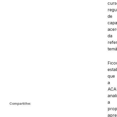
curs
regu
de
capa
acer
da
refe
temá
Fico
esta
que
a
ACA
anal
a
Compartilhe:
prop
apre