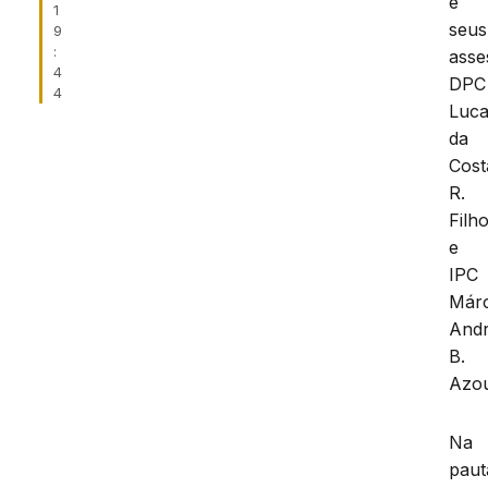
e
1
seus
9
:
asse
4
DPC
4
Luc
da
Cost
R.
Filh
e
IPC
Márc
And
B.
Azou
Na
paut