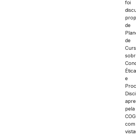
foi
disc
prop
de
Plan
de
Cur
sobr
Con
Étic
e
Proc
Disci
apre
pela
COG
com
vista