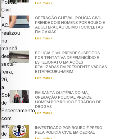
Polícia
Leia mais »
Civil
–
OPERAÇÃO CHEVAL: POLÍCIA CIVIL
PRENDE DOIS HOMENS POR ROUBO E
ACADEPOL,
ADULTERAÇÃO DE MOTOCICLETAS
EM CAXIAS
realizou
Leia mais »
na
manhã
POLÍCIA CIVIL PRENDE SUSPEITOS
dessa
POR TENTATIVA DE FEMINICÍDIO E
ESTELIONATO EM AÇÕES
sexta-
REALIZADAS EM PRESIDENTE VARGAS
feira,
E ITAPECURU-MIRIM
Leia mais »
26,
a
EM SANTA QUITÉRIA DO MA,
Solenidade
OPERAÇÃO POLICIAL PRENDE
HOMEM POR ROUBO E TRÁFICO DE
de
DROGAS
Encerramento
Leia mais »
com
entrega
INVESTIGADO POR ROUBO É PRESO
PELA POLÍCIA CIVIL EM CEDRAL
de
Leia mais »