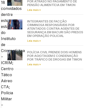
POR ATRASO NO PAGAMENTO DE
18
PENSÃO ALIMENTÍCIA EM TIMON
convidados
Leia mais »
dentre
estes
INTEGRANTES DE FACÇÃO
CRIMINOSA RESPONSÁVEIS POR
estavam
ATENTADOS CONTRA AGENTES DE
do
SEGURANÇA EM BACURI SÃO PRESOS
EM OPERAÇÃO POLICIAL
Instituto
Leia mais »
de
Criminalística
POLÍCIA CIVIL PRENDE DOIS HOMENS
POR AGIOTAGEM E CONDENAÇÃO
–
POR TRÁFICO DE DROGAS EM TIMON
ICRIM;
Leia mais »
Centro
Tático
Aéreo
CTA;
Polícia
Militar
–