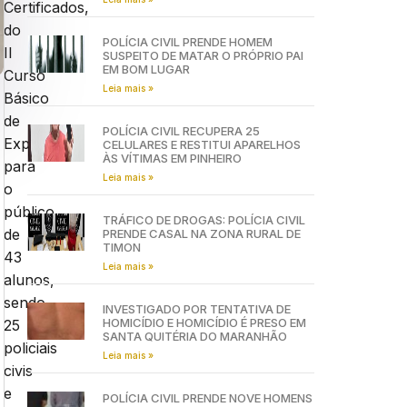
Certificados,
do
POLÍCIA CIVIL PRENDE HOMEM
II
SUSPEITO DE MATAR O PRÓPRIO PAI
EM BOM LUGAR
Curso
Leia mais »
Básico
de
POLÍCIA CIVIL RECUPERA 25
Explosivo,
CELULARES E RESTITUI APARELHOS
ÀS VÍTIMAS EM PINHEIRO
para
Leia mais »
o
público
TRÁFICO DE DROGAS: POLÍCIA CIVIL
de
PRENDE CASAL NA ZONA RURAL DE
TIMON
43
Leia mais »
alunos,
sendo
INVESTIGADO POR TENTATIVA DE
HOMICÍDIO E HOMICÍDIO É PRESO EM
25
SANTA QUITÉRIA DO MARANHÃO
policiais
Leia mais »
civis
e
POLÍCIA CIVIL PRENDE NOVE HOMENS