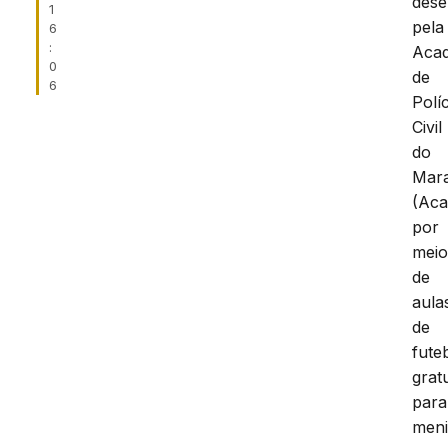
dese
1
pela
6
:
Aca
0
de
6
Políc
Civil
do
Mar
(Aca
por
mei
de
aula
de
fute
grat
para
men