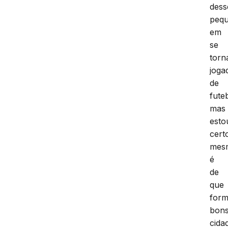
dess
pequ
em
se
torn
joga
de
fute
mas
esto
cert
mes
é
de
que
for
bon
cida