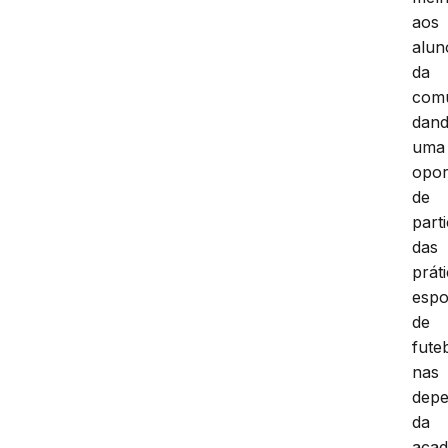
aos
alun
da
comu
dan
uma
opor
de
part
das
prát
espo
de
fute
nas
depe
da
acad