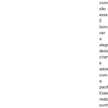
com
são
esse
É
bom
ver
a
alegr
dest
cria
e
adol
com
a
paci
Est
real
son