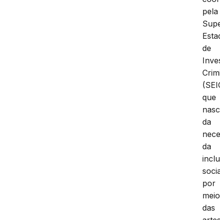
pela
Supe
Esta
de
Inve
Crim
(SEI
que
nas
da
nece
da
incl
socia
por
mei
das
arte