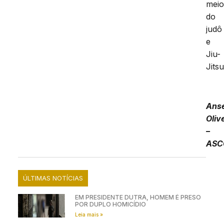
mei
do
judô
e
Jiu-
Jitsu
Ans
Oliv
–
ASC
ÚLTIMAS NOTÍCIAS
EM PRESIDENTE DUTRA, HOMEM É PRESO
POR DUPLO HOMICÍDIO
Leia mais »