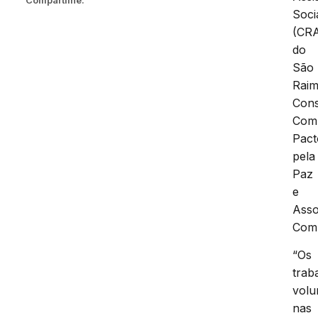
Compartilhe:
Soci
(CR
do
São
Rai
Con
Comu
Pact
pela
Paz
e
Asso
Comu
“Os
trab
volu
nas