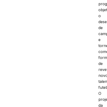
pro
obje
o
dese
de
cam
e
torn
com
for
de
reve
nov
tale
futeb
O
proj
da