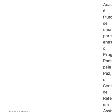
Aca
é
frut
de
uma
parc
entr
o
Pro
Pact
pela
Paz,
o
Cent
de
Refe
em
Assi