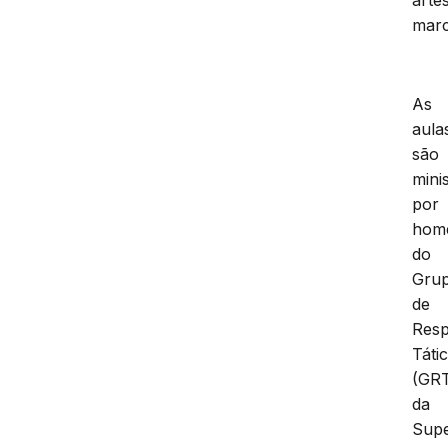
marc
As
aula
são
mini
por
hom
do
Gru
de
Resp
Táti
(GR
da
Supe