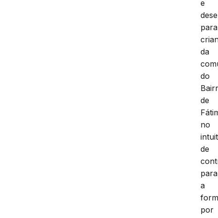
e
dese
para
cria
da
com
do
Bair
de
Fáti
no
intui
de
cont
para
a
for
por