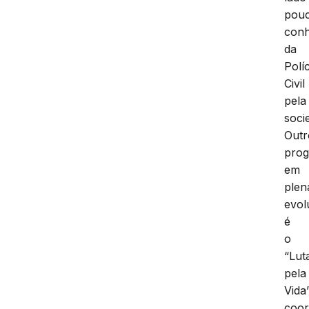
pou
conh
da
Políc
Civil
pela
soci
Outr
pro
em
plen
evol
é
o
“Lut
pela
Vida”
coo