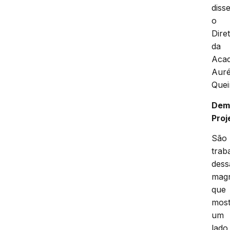
diss
o
Dire
da
Acad
Auré
Quei
Dem
Proj
São
trab
dess
magn
que
mos
um
lado