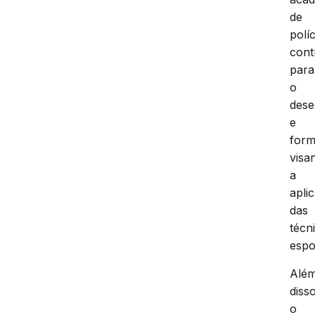
de
políc
cont
para
o
dese
e
form
visa
a
apli
das
técn
espo
Alé
disso
o