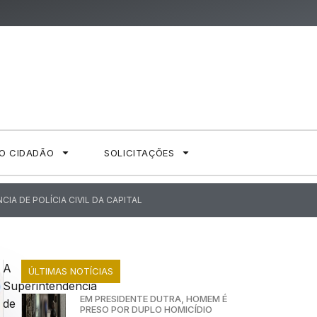
AO CIDADÃO
SOLICITAÇÕES
IA DE POLÍCIA CIVIL DA CAPITAL
A
ÚLTIMAS NOTÍCIAS
Superintendência
EM PRESIDENTE DUTRA, HOMEM É
de
PRESO POR DUPLO HOMICÍDIO