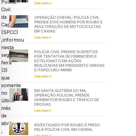
Polícia
Leia mais »
Civil
da
OPERAÇÃO CHEVAL: POLÍCIA CIVIL
PRENDE DOIS HOMENS POR ROUBO E
Capital
ADULTERAÇÃO DE MOTOCICLETAS
EM CAXIAS
(SPCC)
Leia mais »
,informou
nesta
POLÍCIA CIVIL PRENDE SUSPEITOS
segunda-
POR TENTATIVA DE FEMINICÍDIO E
ESTELIONATO EM AÇÕES
feira
REALIZADAS EM PRESIDENTE VARGAS
(3)
E ITAPECURU-MIRIM
Leia mais »
que
somente
EM SANTA QUITÉRIA DO MA,
no
OPERAÇÃO POLICIAL PRENDE
HOMEM POR ROUBO E TRÁFICO DE
último
DROGAS
mês
Leia mais »
de
abril
INVESTIGADO POR ROUBO É PRESO
PELA POLÍCIA CIVIL EM CEDRAL
,
Leia mais »