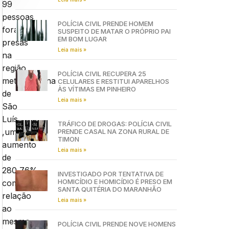
99
pessoas
POLÍCIA CIVIL PRENDE HOMEM
foram
SUSPEITO DE MATAR O PRÓPRIO PAI
EM BOM LUGAR
presas
Leia mais »
na
região
POLÍCIA CIVIL RECUPERA 25
metropolitana
CELULARES E RESTITUI APARELHOS
ÀS VÍTIMAS EM PINHEIRO
de
Leia mais »
São
Luís
TRÁFICO DE DROGAS: POLÍCIA CIVIL
,um
PRENDE CASAL NA ZONA RURAL DE
TIMON
aumento
Leia mais »
de
280,76%
INVESTIGADO POR TENTATIVA DE
HOMICÍDIO E HOMICÍDIO É PRESO EM
com
SANTA QUITÉRIA DO MARANHÃO
relação
Leia mais »
ao
mesmo
POLÍCIA CIVIL PRENDE NOVE HOMENS