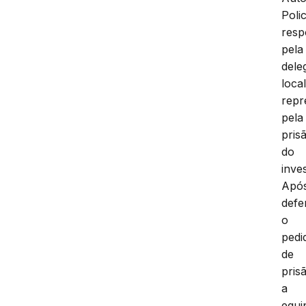
Polic
resp
pela
dele
local
repr
pela
pris
do
inve
Apó
defe
o
pedi
de
pris
a
equi