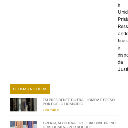
à
Unid
Pris
Ress
ond
ficar
à
disp
da
Just
ÚLTIMAS NOTÍCIAS
EM PRESIDENTE DUTRA, HOMEM É PRESO
POR DUPLO HOMICÍDIO
Leia mais »
OPERAÇÃO CHEVAL: POLÍCIA CIVIL PRENDE
DOIS HOMENS POR ROUBO E