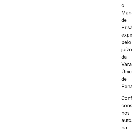
o
Man
de
Pris
expe
pelo
juíz
da
Vara
Únic
de
Pena
Con
cons
nos
auto
na