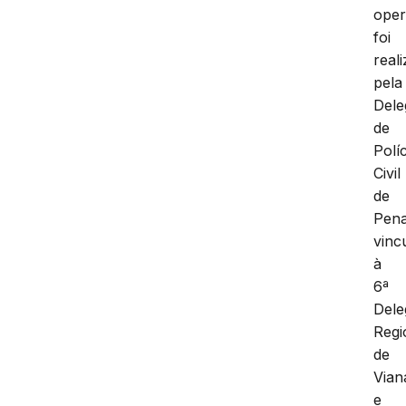
ope
foi
real
pela
Dele
de
Políc
Civil
de
Pena
vinc
à
6ª
Dele
Regi
de
Vian
e