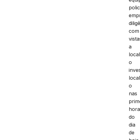
polic
emp
dilig
com
vista
a
local
o
inve
loca
o
nas
prim
hora
do
dia
de