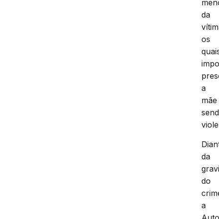
men
da
vítim
os
quai
impo
pres
a
mãe
sen
viol
Dian
da
grav
do
crim
a
Auto