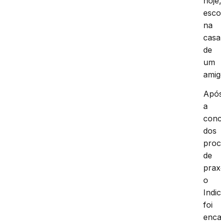
hoje
esco
na
casa
de
um
amig
Apó
a
conc
dos
proc
de
prax
o
Indi
foi
enc