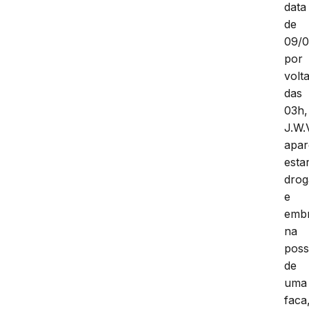
data
de
09/0
por
volt
das
03h,
J.W.V
apar
esta
dro
e
embr
na
pos
de
uma
faca