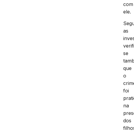
com
ele.
Seg
as
inve
veri
se
tam
que
o
crim
foi
prat
na
pres
dos
filho