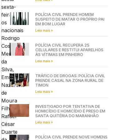
sexta-
feira(28),
POLÍCIA CIVIL PRENDE HOMEM
SUSPEITO DE MATAR O PRÓPRIO PAI
os
EM BOM LUGAR
nacionais
Leia mais »
Rodrigo
POLÍCIA CIVIL RECUPERA 25
Costa
CELULARES E RESTITUI APARELHOS
Mendes
ÀS VÍTIMAS EM PINHEIRO
da
Leia mais »
Silva,
TRÁFICO DE DROGAS: POLÍCIA CIVIL
Emmanuel
PRENDE CASAL NA ZONA RURAL DE
Nazareno
TIMON
Leia mais »
de
Moura
INVESTIGADO POR TENTATIVA DE
Filho,
HOMICÍDIO E HOMICÍDIO É PRESO EM
SANTA QUITÉRIA DO MARANHÃO
Rafael
Leia mais »
César
Duarte
POLÍCIA CIVIL PRENDE NOVE HOMENS
da