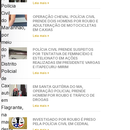
Leia mais »
Polícia
Civil
OPERAÇÃO CHEVAL: POLÍCIA CIVIL
do
PRENDE DOIS HOMENS POR ROUBO E
ADULTERAÇÃO DE MOTOCICLETAS
Maranhão,
EM CAXIAS
por
Leia mais »
meio
do
POLÍCIA CIVIL PRENDE SUSPEITOS
POR TENTATIVA DE FEMINICÍDIO E
1º
ESTELIONATO EM AÇÕES
REALIZADAS EM PRESIDENTE VARGAS
Distrito
E ITAPECURU-MIRIM
Policial
Leia mais »
de
Caxias,
EM SANTA QUITÉRIA DO MA,
OPERAÇÃO POLICIAL PRENDE
autuou
HOMEM POR ROUBO E TRÁFICO DE
DROGAS
em
Leia mais »
Flagrante,
na
INVESTIGADO POR ROUBO É PRESO
manhã
PELA POLÍCIA CIVIL EM CEDRAL
desta
Leia mais »