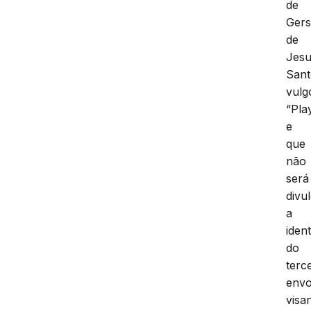
de
Ger
de
Jes
Sant
vulg
“Pla
e
que
não
será
divu
a
iden
do
terc
envo
visa