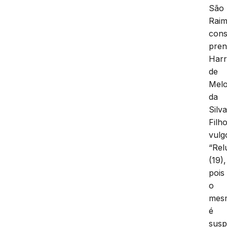
São
Rai
cons
pren
Harr
de
Mel
da
Silv
Filho
vulg
“Rel
(19),
pois
o
mes
é
susp