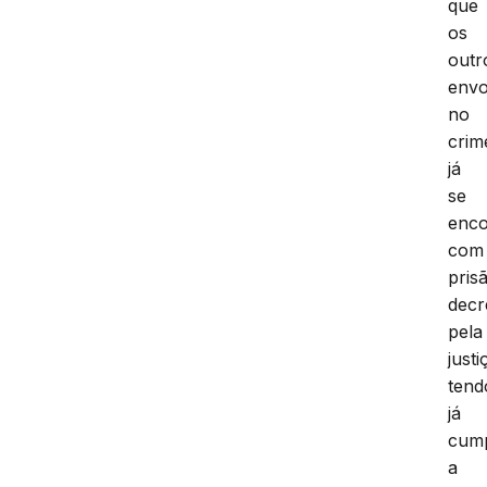
que
os
outr
envo
no
crim
já
se
enc
com
pris
decr
pela
justi
tend
já
cum
a