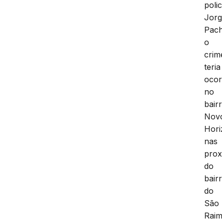
polic
Jor
Pac
o
crim
teria
ocor
no
bair
Nov
Hori
nas
prox
do
bair
do
São
Raim