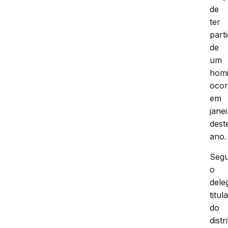
de
ter
part
de
um
homi
ocor
em
jane
dest
ano.
Seg
o
dele
titul
do
distr