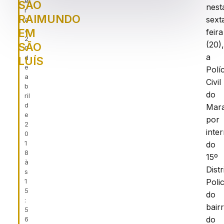
ei
SÃO
nest
r
RAIMUNDO
sext
a
,
EM
feira
2
(20)
SÃO
0
a
d
LUÍS
e
Políc
a
Civil
b
do
ril
d
Mar
e
por
2
inte
0
1
do
8
15º
à
Distr
s
1
Polic
5
do
:
bair
5
do
6