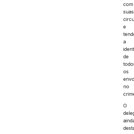
com
suas
circ
e
tend
a
iden
de
todo
os
envo
no
crim
O
dele
aind
dest