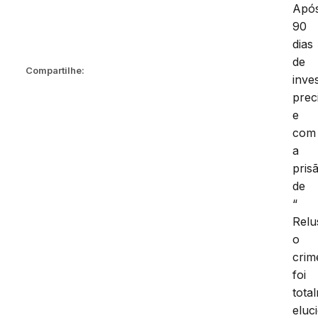
Apó
90
dias
de
Compartilhe:
inve
prec
e
com
a
pris
de
“
Relu
o
crim
foi
tota
eluc