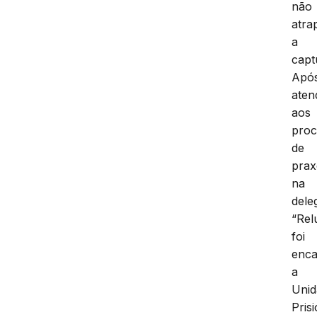
não
atra
a
capt
Apó
aten
aos
proc
de
prax
na
dele
“Rel
foi
enc
a
Unid
Pris